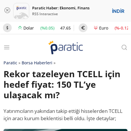
Paratic Haber: Ekonomi, Finans
İNDİR
RSS Interactive
(%0.05)
47.65
(%-0.12)
Dolar
Euro
Paratic
»
Borsa Haberleri
»
Rekor tazeleyen TCELL için
hedef fiyat: 150 TL’ye
ulaşacak mı?
Yatırımcıların yakından takip ettiği hisselerden TCELL
için aracı kurum beklentisi belli oldu. İşte detaylar;