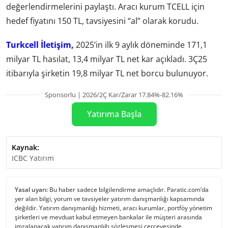
değerlendirmelerini paylaştı. Aracı kurum TCELL için
hedef fiyatını 150 TL, tavsiyesini “al” olarak korudu.
Turkcell İletişim,
2025’in ilk 9 aylık döneminde 171,1
milyar TL hasılat, 13,4 milyar TL net kar açıkladı. 3Ç25
itibarıyla şirketin 19,8 milyar TL net borcu bulunuyor.
Sponsorlu | 2026/2Ç Kar/Zarar 17.84%-82.16%
Yatırıma Başla
Kaynak:
ICBC Yatırım
Yasal uyarı:
Bu haber sadece bilgilendirme amaçlıdır. Paratic.com’da
yer alan bilgi, yorum ve tavsiyeler yatırım danışmanlığı kapsamında
değildir. Yatırım danışmanlığı hizmeti, aracı kurumlar, portföy yönetim
şirketleri ve mevduat kabul etmeyen bankalar ile müşteri arasında
imzalanacak yatırım danışmanlığı sözleşmesi çerçevesinde