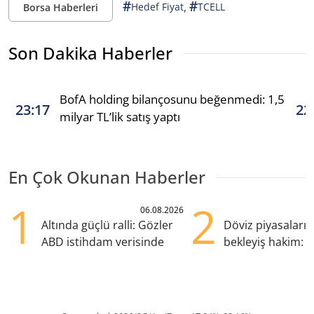
#
#
,
Hedef Fiyat
TCELL
Borsa Haberleri
Son Dakika Haberler
BofA holding bilançosunu beğenmedi: 1,5
23:17
22
milyar TL’lik satış yaptı
En Çok Okunan Haberler
1
2
06.08.2026
Altında güçlü ralli: Gözler
Döviz piyasaları
ABD istihdam verisinde
bekleyiş hakim: Y
pozisyondan kaçı