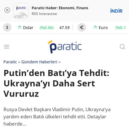
Paratic Haber: Ekonomi, Finans
İNDİR
RSS Interactive
(%0.06)
47.59
(%0.1)
Dolar
Euro
Paratic
»
Gündem Haberleri
»
Putin’den Batı’ya Tehdit:
Ukrayna’yı Daha Sert
Vururuz
Rusya Devlet Başkanı Vladimir Putin, Ukrayna'ya
yardım eden Batılı ülkeleri tehdit etti. Detaylar
haberde...