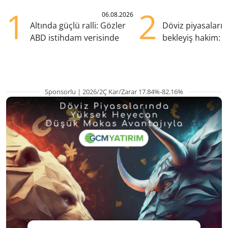
1
2
06.08.2026
Altında güçlü ralli: Gözler
Döviz piyasaları
ABD istihdam verisinde
bekleyiş hakim: Y
pozisyondan kaçı
Sponsorlu | 2026/2Ç Kar/Zarar 17.84%-82.16%