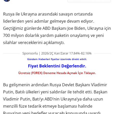
Rusya ile Ukrayna arasındaki savaşın ortasında
liderlerden yeni adımlar gelmeye devam ediyor.
Geçtiğimiz günlerde ABD Başkanı Joe Biden, Ukrayna için
700 milyon dolarlık yardım paketin onaylamış ve yeni
silahlar vereceklerini
açıklamıştı.
Sponsorlu | 2026/2Ç Kar/Zarar 17.84%-82.16%
Gündem Haberleri fiyatlar üzerinde direkt etkili.
Fiyat Beklentini Değerlendir.
Ücretsiz (FOREX) Deneme Hesabı Açmak İçin Tıklayın.
Bu gelişmenin ardından Rusya Devlet Başkanı Vladimir
Putin, Batılı ülkeleri yeni saldırılar ile tehdit etti. Başkan
Vladimir Putin, Batı’yı ABD’nin Ukrayna’ya daha uzun
menzilli füze tedarik etmeye başlaması halinde
Rusya’nın yeni hedefler vuracağı konusunda uyardı.