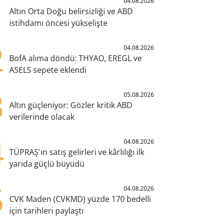
1
04.08.2026
Altın Orta Doğu belirsizliği ve ABD
istihdamı öncesi yükselişte
2
04.08.2026
BofA alıma döndü: THYAO, EREGL ve
ASELS sepete eklendi
3
05.08.2026
Altın güçleniyor: Gözler kritik ABD
verilerinde olacak
4
04.08.2026
TÜPRAŞ'ın satış gelirleri ve kârlılığı ilk
yarıda güçlü büyüdü
5
04.08.2026
CVK Maden (CVKMD) yüzde 170 bedelli
için tarihleri paylaştı