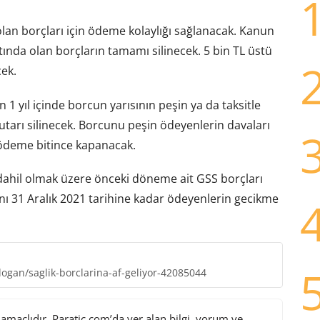
olan borçları için ödeme kolaylığı sağlanacak. Kanun
tında olan borçların tamamı silinecek. 5 bin TL üstü
cek.
 1 yıl içinde borcun yarısının peşin ya da taksitle
arı silinecek. Borcunu peşin ödeyenlerin davaları
 ödeme bitince kapanacak.
 dahil olmak üzere önceki döneme ait GSS borçları
nı 31 Aralık 2021 tarihine kadar ödeyenlerin gecikme
ogan/saglik-borclarina-af-geliyor-42085044
maçlıdır. Paratic.com’da yer alan bilgi, yorum ve