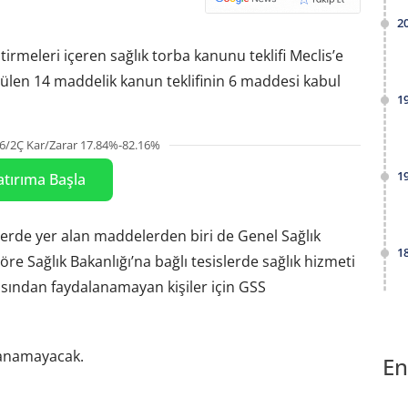
2
ştirmeleri içeren sağlık torba kanunu teklifi Meclis’e
ülen 14 maddelik kanun teklifinin 6 maddesi kabul
1
6/2Ç Kar/Zarar 17.84%-82.16%
1
atırıma Başla
de yer alan maddelerden biri de Genel Sağlık
1
re Sağlık Bakanlığı’na bağlı tesislerde sağlık hizmeti
asından faydalanamayan kişiler için GSS
lanamayacak.
En