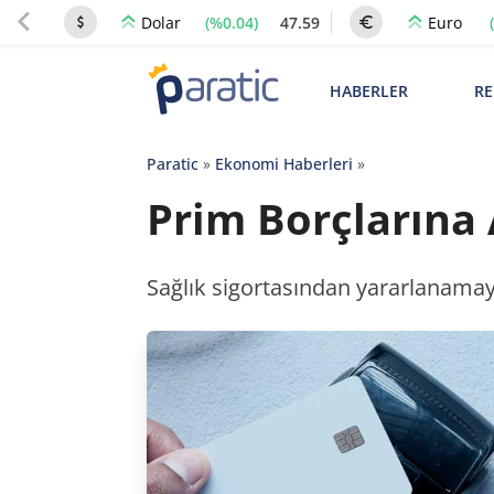
(%0.04)
47.59
Dolar
Euro
HABERLER
RE
Paratic
»
Ekonomi Haberleri
»
Prim Borçlarına A
Sağlık sigortasından yararlanamaya