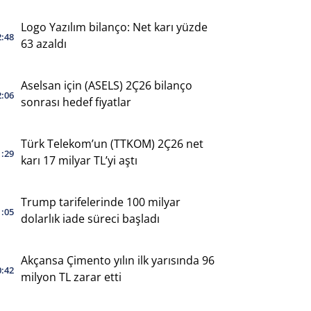
Logo Yazılım bilanço: Net karı yüzde
2:48
63 azaldı
Aselsan için (ASELS) 2Ç26 bilanço
2:06
sonrası hedef fiyatlar
Türk Telekom’un (TTKOM) 2Ç26 net
1:29
karı 17 milyar TL’yi aştı
Trump tarifelerinde 100 milyar
1:05
dolarlık iade süreci başladı
Akçansa Çimento yılın ilk yarısında 96
0:42
milyon TL zarar etti