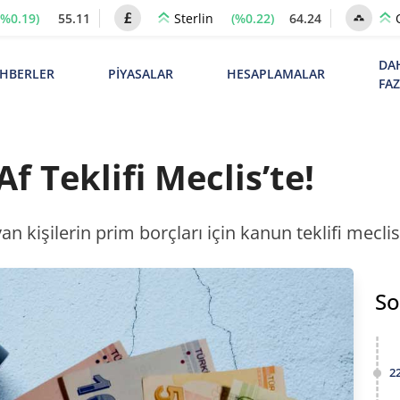
(%0.19)
55.11
(%0.22)
64.24
Sterlin
DA
HBERLER
PİYASALAR
HESAPLAMALAR
FA
f Teklifi Meclis’te!
n kişilerin prim borçları için kanun teklifi mecl
So
2