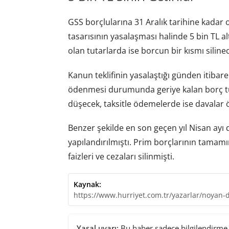
GSS borçlularına 31 Aralık tarihine kadar 
tasarısının yasalaşması halinde 5 bin TL al
olan tutarlarda ise borcun bir kısmı siline
Kanun teklifinin yasalaştığı günden itibaren
ödenmesi durumunda geriye kalan borç tut
düşecek, taksitle ödemelerde ise davalar
Benzer şekilde en son geçen yıl Nisan ayı
yapılandırılmıştı. Prim borçlarının tamamı
faizleri ve cezaları silinmişti.
Kaynak:
https://www.hurriyet.com.tr/yazarlar/noyan-d
Yasal uyarı:
Bu haber sadece bilgilendirme a