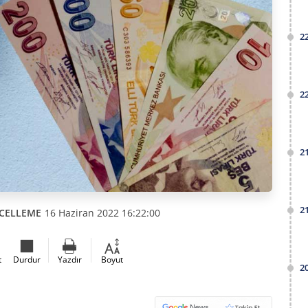
2
2
2
2
CELLEME
16 Haziran 2022 16:22:00
t
Durdur
Yazdır
Boyut
2