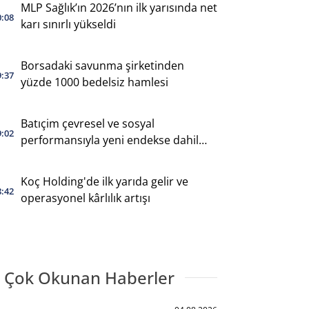
MLP Sağlık’ın 2026’nın ilk yarısında net
0:08
karı sınırlı yükseldi
Borsadaki savunma şirketinden
9:37
yüzde 1000 bedelsiz hamlesi
Batıçim çevresel ve sosyal
9:02
performansıyla yeni endekse dahil
oldu
Koç Holding'de ilk yarıda gelir ve
8:42
operasyonel kârlılık artışı
 Çok Okunan Haberler