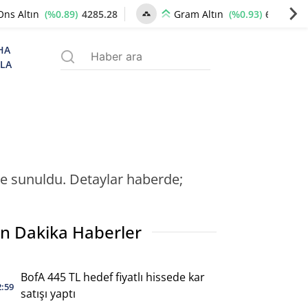
(%0.89)
4285.28
(%0.93)
6556.75
Ons Altın
Gram Altın
HA
ZLA
ise sunuldu. Detaylar haberde;
n Dakika Haberler
BofA 445 TL hedef fiyatlı hissede kar
2:59
satışı yaptı