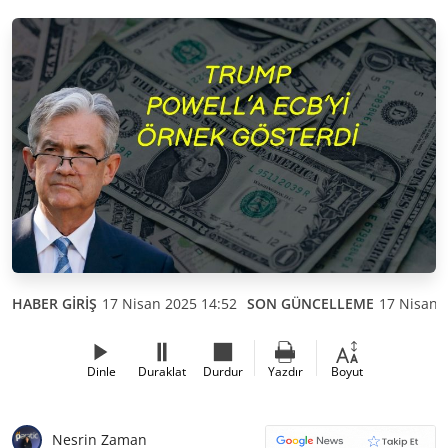
HABER GİRİŞ
17 Nisan 2025 14:52
SON GÜNCELLEME
17 Nisan 
Dinle
Duraklat
Durdur
Yazdır
Boyut
Nesrin Zaman