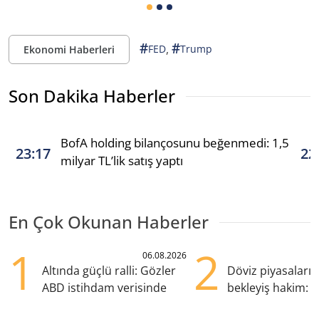
#
#
,
FED
Trump
Ekonomi Haberleri
Son Dakika Haberler
BofA holding bilançosunu beğenmedi: 1,5
23:17
22
milyar TL’lik satış yaptı
En Çok Okunan Haberler
1
2
06.08.2026
Altında güçlü ralli: Gözler
Döviz piyasaları
ABD istihdam verisinde
bekleyiş hakim: Y
pozisyondan kaçı