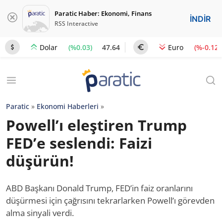
Paratic Haber: Ekonomi, Finans
İNDİR
RSS Interactive
(%0.03)
47.64
(%-0.12)
Dolar
Euro
Paratic
»
Ekonomi Haberleri
»
Powell’ı eleştiren Trump
FED’e seslendi: Faizi
düşürün!
ABD Başkanı Donald Trump, FED’in faiz oranlarını
düşürmesi için çağrısını tekrarlarken Powell’ı görevden
alma sinyali verdi.