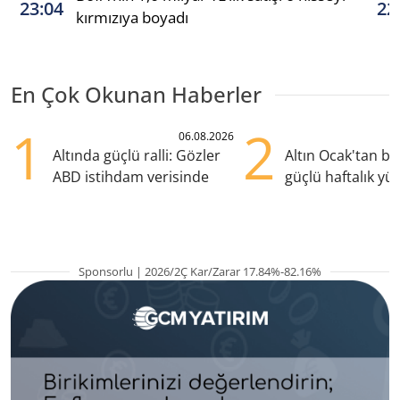
23:04
22
kırmızıya boyadı
En Çok Okunan Haberler
1
2
06.08.2026
Altında güçlü ralli: Gözler
Altın Ocak'tan b
ABD istihdam verisinde
güçlü haftalık yük
hazırlanıyor
Sponsorlu | 2026/2Ç Kar/Zarar 17.84%-82.16%