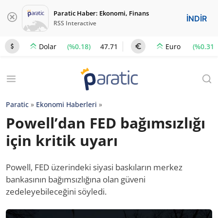
Paratic Haber: Ekonomi, Finans
İNDİR
RSS Interactive
(%0.18)
47.71
(%0.31)
Dolar
Euro
Paratic
»
Ekonomi Haberleri
»
Powell’dan FED bağımsızlığı
için kritik uyarı
Powell, FED üzerindeki siyasi baskıların merkez
bankasının bağımsızlığına olan güveni
zedeleyebileceğini söyledi.