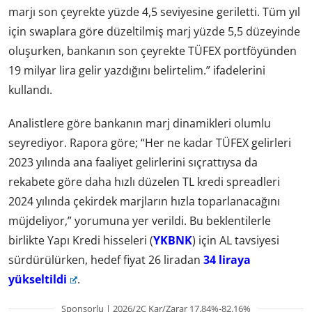
marjı son çeyrekte yüzde 4,5 seviyesine geriletti. Tüm yıl
için swaplara göre düzeltilmiş marj yüzde 5,5 düzeyinde
oluşurken, bankanın son çeyrekte TÜFEX portföyünden
19 milyar lira gelir yazdığını belirtelim.” ifadelerini
kullandı.
Analistlere göre bankanın marj dinamikleri olumlu
seyrediyor. Rapora göre; “Her ne kadar TÜFEX gelirleri
2023 yılında ana faaliyet gelirlerini sıçrattıysa da
rekabete göre daha hızlı düzelen TL kredi spreadleri
2024 yılında çekirdek marjların hızla toparlanacağını
müjdeliyor,” yorumuna yer verildi. Bu beklentilerle
birlikte Yapı Kredi hisseleri (
YKBNK
) için AL tavsiyesi
sürdürülürken, hedef fiyat 26 liradan
34 liraya
yükseltildi
.
Sponsorlu | 2026/2Ç Kar/Zarar 17.84%-82.16%