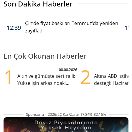
Son Dakika Haberler
Çin’de fiyat baskıları Temmuz’da yeniden
12:39
11
zayıfladı
En Çok Okunan Haberler
1
2
08.08.2026
Altın ve gümüşte sert ralli:
Altına ABD istih
Yükselişin arkasındaki
desteği: Haziran
kritik etkenler
yana en yüksek s
Sponsorlu | 2026/2Ç Kar/Zarar 17.84%-82.16%