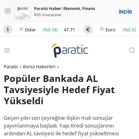
Paratic Haber: Ekonomi, Finans
İNDİR
RSS Interactive
(%0.18)
47.71
(%0.32)
Dolar
Euro
Paratic
»
Borsa Haberleri
»
Popüler Bankada AL
Tavsiyesiyle Hedef Fiyat
Yükseldi
Geçen yılın son çeyreğine ilişkin mali sonuçlar
yayımlanmaya başladı. Yapı Kredi sonuçlarının
ardından AL tavsiyesi ile hedef fiyat yükseltmesi