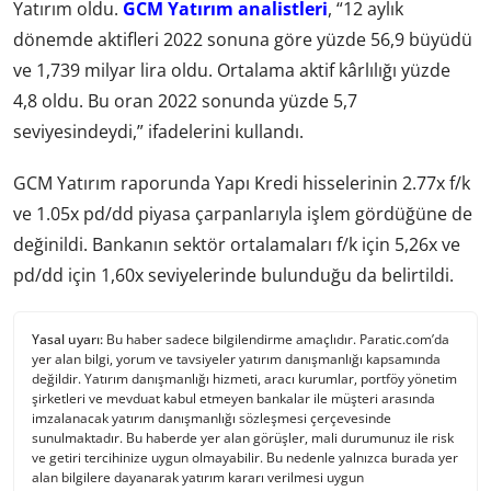
Yatırım oldu.
GCM Yatırım analistleri
, “12 aylık
dönemde aktifleri 2022 sonuna göre yüzde 56,9 büyüdü
ve 1,739 milyar lira oldu. Ortalama aktif kârlılığı yüzde
4,8 oldu. Bu oran 2022 sonunda yüzde 5,7
seviyesindeydi,” ifadelerini kullandı.
GCM Yatırım raporunda Yapı Kredi hisselerinin 2.77x f/k
ve 1.05x pd/dd piyasa çarpanlarıyla işlem gördüğüne de
değinildi. Bankanın sektör ortalamaları f/k için 5,26x ve
pd/dd için 1,60x seviyelerinde bulunduğu da belirtildi.
Yasal uyarı:
Bu haber sadece bilgilendirme amaçlıdır. Paratic.com’da
yer alan bilgi, yorum ve tavsiyeler yatırım danışmanlığı kapsamında
değildir. Yatırım danışmanlığı hizmeti, aracı kurumlar, portföy yönetim
şirketleri ve mevduat kabul etmeyen bankalar ile müşteri arasında
imzalanacak yatırım danışmanlığı sözleşmesi çerçevesinde
sunulmaktadır. Bu haberde yer alan görüşler, mali durumunuz ile risk
ve getiri tercihinize uygun olmayabilir. Bu nedenle yalnızca burada yer
alan bilgilere dayanarak yatırım kararı verilmesi uygun