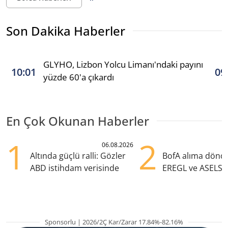
Son Dakika Haberler
GLYHO, Lizbon Yolcu Limanı'ndaki payını
10:01
09
yüzde 60'a çıkardı
En Çok Okunan Haberler
1
2
06.08.2026
Altında güçlü ralli: Gözler
BofA alıma dönd
ABD istihdam verisinde
EREGL ve ASELS 
eklendi
Sponsorlu | 2026/2Ç Kar/Zarar 17.84%-82.16%