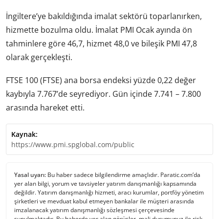
İngiltere’ye bakıldığında imalat sektörü toparlanırken,
hizmette bozulma oldu. İmalat PMI Ocak ayında ön
tahminlere göre 46,7, hizmet 48,0 ve bileşik PMI 47,8
olarak gerçekleşti.
FTSE 100 (FTSE) ana borsa endeksi yüzde 0,22 değer
kaybıyla 7.767’de seyrediyor. Gün içinde 7.741 – 7.800
arasında hareket etti.
Kaynak:
https://www.pmi.spglobal.com/public
Yasal uyarı:
Bu haber sadece bilgilendirme amaçlıdır. Paratic.com’da
yer alan bilgi, yorum ve tavsiyeler yatırım danışmanlığı kapsamında
değildir. Yatırım danışmanlığı hizmeti, aracı kurumlar, portföy yönetim
şirketleri ve mevduat kabul etmeyen bankalar ile müşteri arasında
imzalanacak yatırım danışmanlığı sözleşmesi çerçevesinde
sunulmaktadır. Bu haberde yer alan görüşler, mali durumunuz ile risk