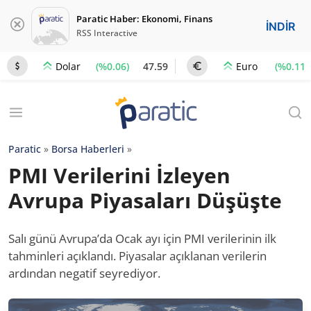
Paratic Haber: Ekonomi, Finans
İNDİR
RSS Interactive
(%0.06)
47.59
(%0.11)
Dolar
Euro
Paratic
»
Borsa Haberleri
»
PMI Verilerini İzleyen
Avrupa Piyasaları Düşüşte
Salı günü Avrupa’da Ocak ayı için PMI verilerinin ilk
tahminleri açıklandı. Piyasalar açıklanan verilerin
ardından negatif seyrediyor.