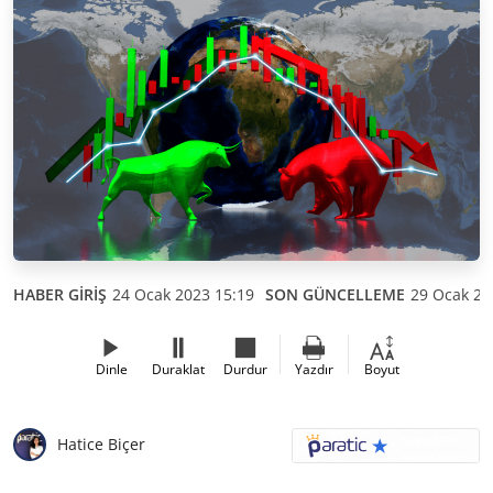
HABER GİRİŞ
24 Ocak 2023 15:19
SON GÜNCELLEME
29 Ocak 20
Dinle
Duraklat
Durdur
Yazdır
Boyut
Hatice Biçer