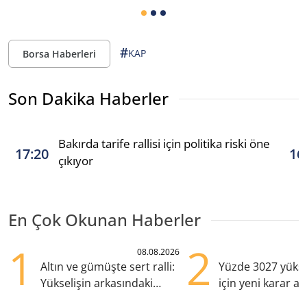
#
KAP
Borsa Haberleri
Son Dakika Haberler
Bakırda tarife rallisi için politika riski öne
17:20
16
çıkıyor
En Çok Okunan Haberler
1
2
08.08.2026
Altın ve gümüşte sert ralli:
Yüzde 3027 yükse
Yükselişin arkasındaki
için yeni karar al
kritik etkenler