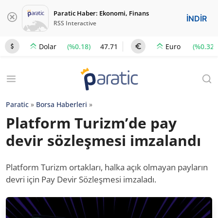
Paratic Haber: Ekonomi, Finans
İNDİR
RSS Interactive
(%0.18)
47.71
(%0.32)
Dolar
Euro
Paratic
»
Borsa Haberleri
»
Platform Turizm’de pay
devir sözleşmesi imzalandı
Platform Turizm ortakları, halka açık olmayan payların
devri için Pay Devir Sözleşmesi imzaladı.