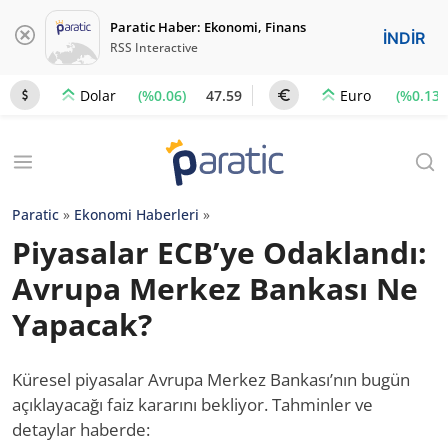
Paratic Haber: Ekonomi, Finans
İNDİR
RSS Interactive
(%0.06)
47.59
(%0.13)
Dolar
Euro
Paratic
»
Ekonomi Haberleri
»
Piyasalar ECB’ye Odaklandı:
Avrupa Merkez Bankası Ne
Yapacak?
Küresel piyasalar Avrupa Merkez Bankası’nın bugün
açıklayacağı faiz kararını bekliyor. Tahminler ve
detaylar haberde: