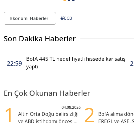
#
ECB
Ekonomi Haberleri
Son Dakika Haberler
BofA 445 TL hedef fiyatlı hissede kar satışı
22:59
22
yaptı
En Çok Okunan Haberler
1
2
04.08.2026
Altın Orta Doğu belirsizliği
BofA alıma dönd
ve ABD istihdamı öncesi
EREGL ve ASELS 
yükselişte
eklendi