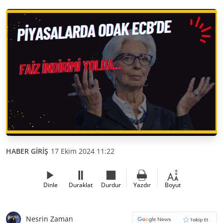
HABER GİRİŞ
17 Ekim 2024 11:22
Dinle
Duraklat
Durdur
Yazdır
Boyut
Nesrin Zaman