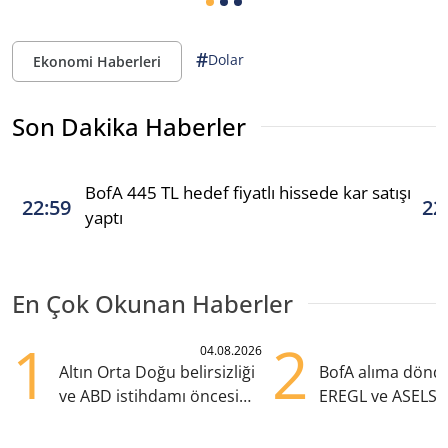
#
Dolar
Ekonomi Haberleri
Son Dakika Haberler
BofA 445 TL hedef fiyatlı hissede kar satışı
22:59
22
yaptı
En Çok Okunan Haberler
1
2
04.08.2026
Altın Orta Doğu belirsizliği
BofA alıma dönd
ve ABD istihdamı öncesi
EREGL ve ASELS 
yükselişte
eklendi