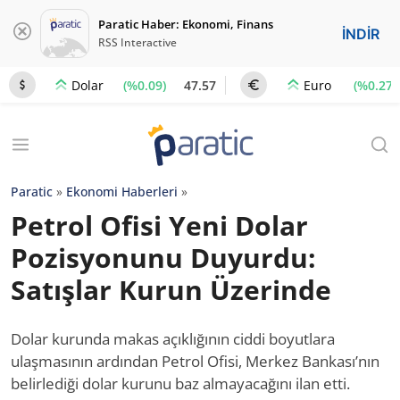
Paratic Haber: Ekonomi, Finans
İNDİR
RSS Interactive
(%0.09)
47.57
(%0.27)
Dolar
Euro
Paratic
»
Ekonomi Haberleri
»
Petrol Ofisi Yeni Dolar
Pozisyonunu Duyurdu:
Satışlar Kurun Üzerinde
Dolar kurunda makas açıklığının ciddi boyutlara
ulaşmasının ardından Petrol Ofisi, Merkez Bankası’nın
belirlediği dolar kurunu baz almayacağını ilan etti.