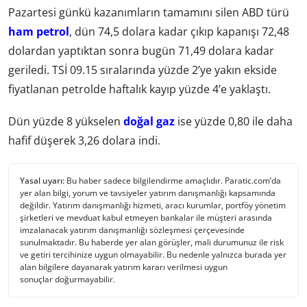
Pazartesi günkü kazanımların tamamını silen ABD türü
ham petrol
, dün 74,5 dolara kadar çıkıp kapanışı 72,48
dolardan yaptıktan sonra bugün 71,49 dolara kadar
geriledi. TSİ 09.15 sıralarında yüzde 2’ye yakın ekside
fiyatlanan petrolde haftalık kayıp yüzde 4’e yaklaştı.
Dün yüzde 8 yükselen
doğal gaz
ise yüzde 0,80 ile daha
hafif düşerek 3,26 dolara indi.
Yasal uyarı:
Bu haber sadece bilgilendirme amaçlıdır. Paratic.com’da
yer alan bilgi, yorum ve tavsiyeler yatırım danışmanlığı kapsamında
değildir. Yatırım danışmanlığı hizmeti, aracı kurumlar, portföy yönetim
şirketleri ve mevduat kabul etmeyen bankalar ile müşteri arasında
imzalanacak yatırım danışmanlığı sözleşmesi çerçevesinde
sunulmaktadır. Bu haberde yer alan görüşler, mali durumunuz ile risk
ve getiri tercihinize uygun olmayabilir. Bu nedenle yalnızca burada yer
alan bilgilere dayanarak yatırım kararı verilmesi uygun
sonuçlar doğurmayabilir.