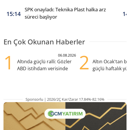
SPK onayladı: Teknika Plast halka arz
15:14
14
süreci başlıyor
En Çok Okunan Haberler
1
2
06.08.2026
Altında güçlü ralli: Gözler
Altın Ocak'tan b
ABD istihdam verisinde
güçlü haftalık yük
hazırlanıyor
Sponsorlu | 2026/2Ç Kar/Zarar 17.84%-82.16%