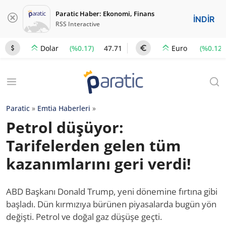
Paratic Haber: Ekonomi, Finans
İNDİR
RSS Interactive
(%0.17)
47.71
(%0.12)
Dolar
Euro
Paratic
»
Emtia Haberleri
»
Petrol düşüyor:
Tarifelerden gelen tüm
kazanımlarını geri verdi!
ABD Başkanı Donald Trump, yeni dönemine fırtına gibi
başladı. Dün kırmızıya bürünen piyasalarda bugün yön
değişti. Petrol ve doğal gaz düşüşe geçti.