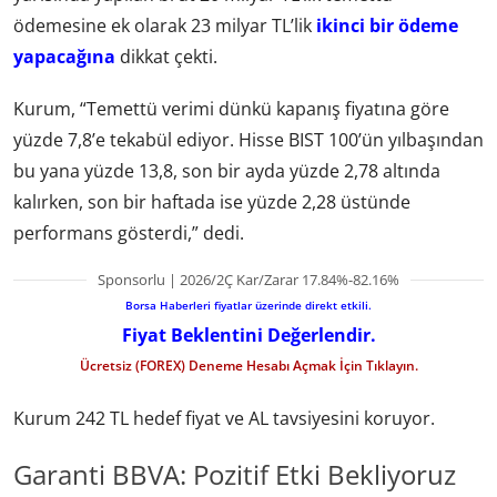
ödemesine ek olarak 23 milyar TL’lik
ikinci bir ödeme
yapacağına
dikkat çekti.
Kurum, “Temettü verimi dünkü kapanış fiyatına göre
yüzde 7,8’e tekabül ediyor. Hisse BIST 100’ün yılbaşından
bu yana yüzde 13,8, son bir ayda yüzde 2,78 altında
kalırken, son bir haftada ise yüzde 2,28 üstünde
performans gösterdi,” dedi.
Sponsorlu | 2026/2Ç Kar/Zarar 17.84%-82.16%
Borsa Haberleri fiyatlar üzerinde direkt etkili.
Fiyat Beklentini Değerlendir.
Ücretsiz (FOREX) Deneme Hesabı Açmak İçin Tıklayın.
Kurum 242 TL hedef fiyat ve AL tavsiyesini koruyor.
Garanti BBVA: Pozitif Etki Bekliyoruz