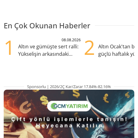
En Çok Okunan Haberler
1
2
08.08.2026
Altın ve gümüşte sert ralli:
Altın Ocak'tan b
Yükselişin arkasındaki
güçlü haftalık yük
kritik etkenler
hazırlanıyor
Sponsorlu | 2026/2Ç Kar/Zarar 17.84%-82.16%