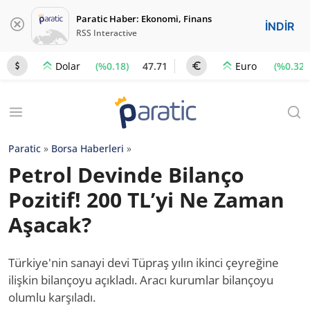
Paratic Haber: Ekonomi, Finans
İNDİR
RSS Interactive
(%0.18)
47.71
(%0.32)
Dolar
Euro
Paratic
»
Borsa Haberleri
»
Petrol Devinde Bilanço
Pozitif! 200 TL’yi Ne Zaman
Aşacak?
Türkiye'nin sanayi devi Tüpraş yılın ikinci çeyreğine
ilişkin bilançoyu açıkladı. Aracı kurumlar bilançoyu
olumlu karşıladı.