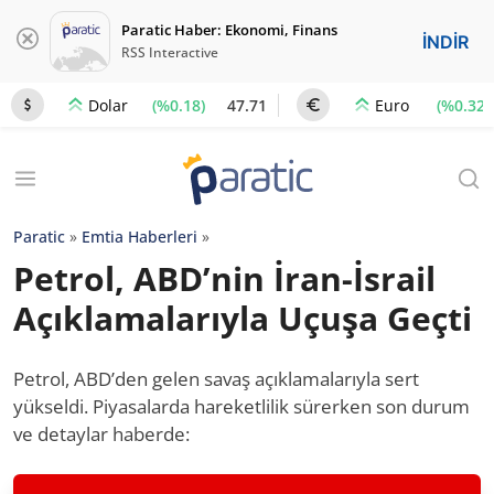
Paratic Haber: Ekonomi, Finans
İNDİR
RSS Interactive
(%0.18)
47.71
(%0.32)
Dolar
Euro
Paratic
»
Emtia Haberleri
»
Petrol, ABD’nin İran-İsrail
Açıklamalarıyla Uçuşa Geçti
Petrol, ABD’den gelen savaş açıklamalarıyla sert
yükseldi. Piyasalarda hareketlilik sürerken son durum
ve detaylar haberde: