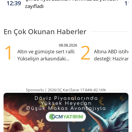
12:39
11
zayıfladı
En Çok Okunan Haberler
1
2
08.08.2026
Altın ve gümüşte sert ralli:
Altına ABD istih
Yükselişin arkasındaki
desteği: Haziran
kritik etkenler
yana en yüksek s
Sponsorlu | 2026/2Ç Kar/Zarar 17.84%-82.16%