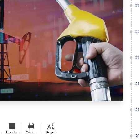
2
2
2
2
2
t
Durdur
Yazdır
Boyut
2