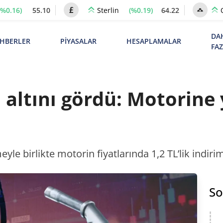
(%0.16)
55.10
(%0.19)
64.22
Sterlin
DA
HBERLER
PİYASALAR
HESAPLAMALAR
FA
n altını gördü: Motorine
eyle birlikte motorin fiyatlarında 1,2 TL’lik indirim
So