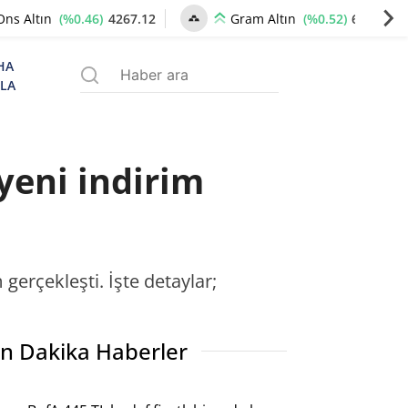
(%0.46)
4267.12
(%0.52)
6529.56
Ons Altın
Gram Altın
HA
ZLA
 yeni indirim
 gerçekleşti. İşte detaylar;
n Dakika Haberler