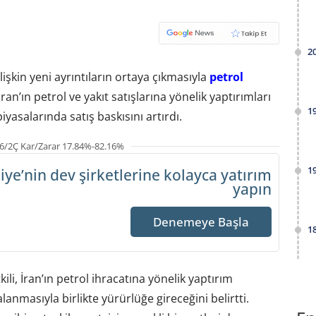
2
işkin yeni ayrıntıların ortaya çıkmasıyla
petrol
an’ın petrol ve yakıt satışlarına yönelik yaptırımları
1
yasalarında satış baskısını artırdı.
6/2Ç Kar/Zarar 17.84%-82.16%
1
iye’nin dev şirketlerine
kolayca yatırım
yapın
Denemeye Başla
1
li, İran’ın petrol ihracatına yönelik yaptırım
masıyla birlikte yürürlüğe gireceğini belirtti.