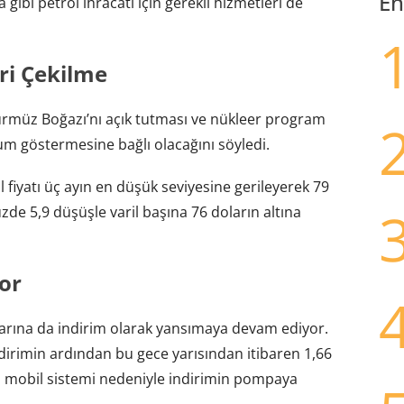
En
 gibi petrol ihracatı için gerekli hizmetleri de
eri Çekilme
Hürmüz Boğazı’nı açık tutması ve nükleer program
m göstermesine bağlı olacağını söyledi.
 fiyatı üç ayın en düşük seviyesine gerileyerek 79
zde 5,9 düşüşle varil başına 76 doların altına
or
atlarına da indirim olarak yansımaya devam ediyor.
dirimin ardından bu gece yarısından itibaren 1,66
şel mobil sistemi nedeniyle indirimin pompaya