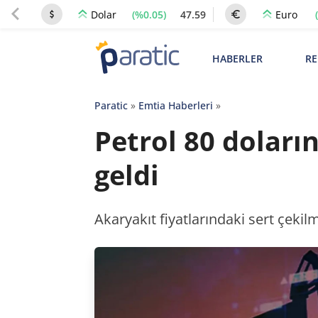
(%0.05)
47.59
Dolar
Euro
HABERLER
RE
Paratic
»
Emtia Haberleri
»
Petrol 80 doları
geldi
Akaryakıt fiyatlarındaki sert çekilm