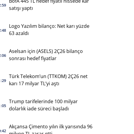
BofA 445 TL hedef fiyatlı hissede kar
2:59
satışı yaptı
Logo Yazılım bilanço: Net karı yüzde
2:48
63 azaldı
Aselsan için (ASELS) 2Ç26 bilanço
2:06
sonrası hedef fiyatlar
Türk Telekom’un (TTKOM) 2Ç26 net
1:29
karı 17 milyar TL’yi aştı
Trump tarifelerinde 100 milyar
1:05
dolarlık iade süreci başladı
Akçansa Çimento yılın ilk yarısında 96
0:42
milyon TL zarar etti