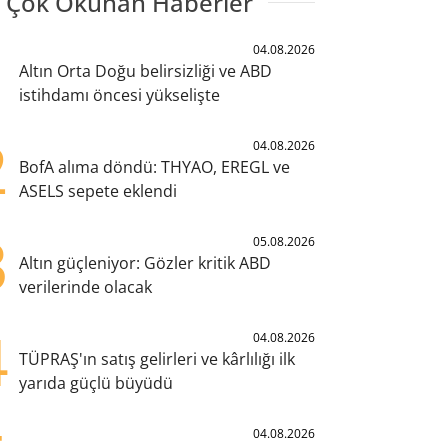
 Çok Okunan Haberler
1
04.08.2026
Altın Orta Doğu belirsizliği ve ABD
istihdamı öncesi yükselişte
2
04.08.2026
BofA alıma döndü: THYAO, EREGL ve
ASELS sepete eklendi
3
05.08.2026
Altın güçleniyor: Gözler kritik ABD
verilerinde olacak
4
04.08.2026
TÜPRAŞ'ın satış gelirleri ve kârlılığı ilk
yarıda güçlü büyüdü
04.08.2026