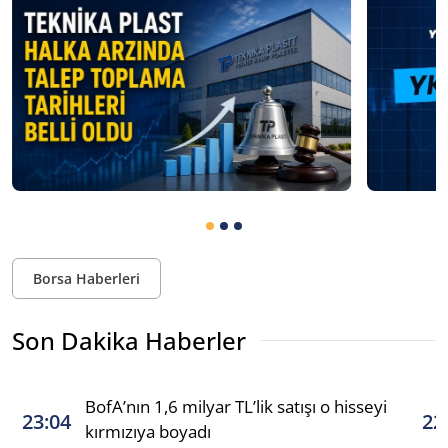
Borsa Haberleri
Son Dakika Haberler
BofA’nın 1,6 milyar TL’lik satışı o hisseyi
23:04
22
kırmızıya boyadı