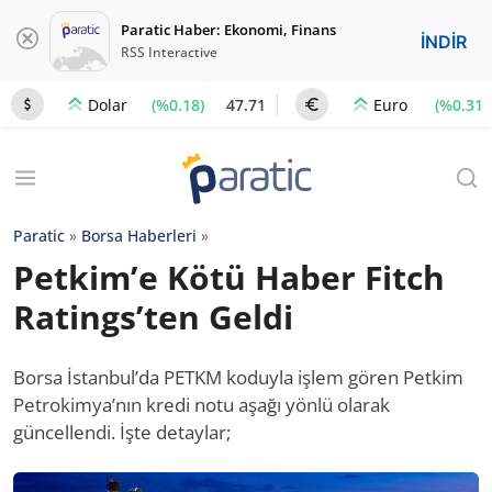
Paratic Haber: Ekonomi, Finans
İNDİR
RSS Interactive
(%0.18)
47.71
(%0.31)
Dolar
Euro
Paratic
»
Borsa Haberleri
»
Petkim’e Kötü Haber Fitch
Ratings’ten Geldi
Borsa İstanbul’da PETKM koduyla işlem gören Petkim
Petrokimya’nın kredi notu aşağı yönlü olarak
güncellendi. İşte detaylar;