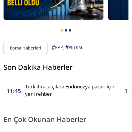
#
#
,
KAP
PETKM
Borsa Haberleri
Son Dakika Haberler
Türk ihracatçılara Endonezya pazarı için
11:45
11
yeni rehber
En Çok Okunan Haberler