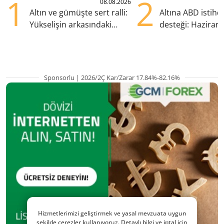
1
2
08.08.2026
Altın ve gümüşte sert ralli:
Altına ABD istih
Yükselişin arkasındaki
desteği: Haziran
kritik etkenler
yana en yüksek s
Sponsorlu | 2026/2Ç Kar/Zarar 17.84%-82.16%
Hizmetlerimizi geliştirmek ve yasal mevzuata uygun
şekilde çerezler kullanıyoruz. Detaylı bilgi ve iptal için