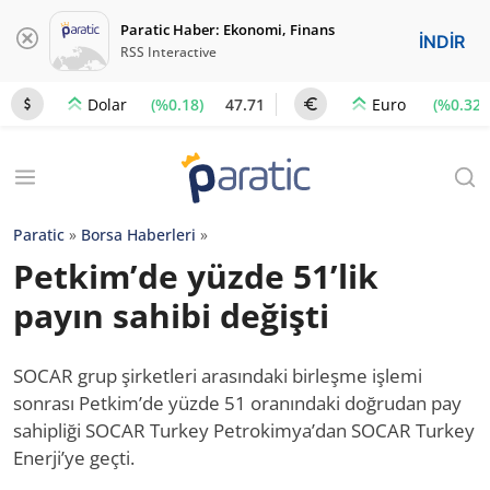
Paratic Haber: Ekonomi, Finans
İNDİR
RSS Interactive
(%0.18)
47.71
(%0.32)
Dolar
Euro
Paratic
»
Borsa Haberleri
»
Petkim’de yüzde 51’lik
payın sahibi değişti
SOCAR grup şirketleri arasındaki birleşme işlemi
sonrası Petkim’de yüzde 51 oranındaki doğrudan pay
sahipliği SOCAR Turkey Petrokimya’dan SOCAR Turkey
Enerji’ye geçti.