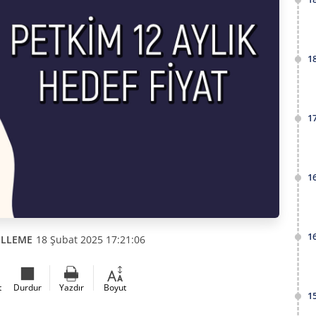
1
1
1
1
ELLEME
18 Şubat 2025 17:21:06
t
Durdur
Yazdır
Boyut
1