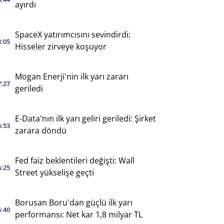
ayırdı
SpaceX yatırımcısını sevindirdi:
8:05
Hisseler zirveye koşuyor
Mogan Enerji'nin ilk yarı zararı
7:27
geriledi
E-Data'nın ilk yarı geliri geriledi: Şirket
6:53
zarara döndü
Fed faiz beklentileri değişti: Wall
6:25
Street yükselişe geçti
Borusan Boru'dan güçlü ilk yarı
5:40
performansı: Net kar 1,8 milyar TL