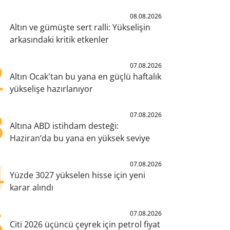
1
08.08.2026
Altın ve gümüşte sert ralli: Yükselişin
arkasındaki kritik etkenler
2
07.08.2026
Altın Ocak'tan bu yana en güçlü haftalık
yükselişe hazırlanıyor
3
07.08.2026
Altına ABD istihdam desteği:
Haziran’da bu yana en yüksek seviye
4
07.08.2026
Yüzde 3027 yükselen hisse için yeni
karar alındı
5
07.08.2026
Citi 2026 üçüncü çeyrek için petrol fiyat