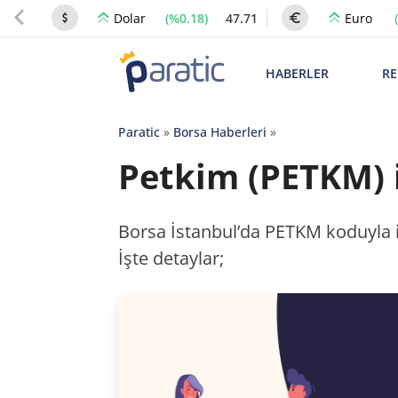
(%0.18)
47.71
Dolar
Euro
HABERLER
RE
Paratic
»
Borsa Haberleri
»
Petkim (PETKM) i
Borsa İstanbul’da PETKM koduyla iş
İşte detaylar;