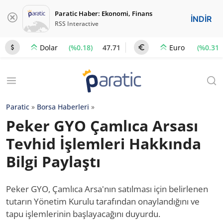
Paratic Haber: Ekonomi, Finans
İNDİR
RSS Interactive
(%0.18)
47.71
(%0.31)
Dolar
Euro
Paratic
»
Borsa Haberleri
»
Peker GYO Çamlıca Arsası
Tevhid İşlemleri Hakkında
Bilgi Paylaştı
Peker GYO, Çamlıca Arsa'nın satılması için belirlenen
tutarın Yönetim Kurulu tarafından onaylandığını ve
tapu işlemlerinin başlayacağını duyurdu.