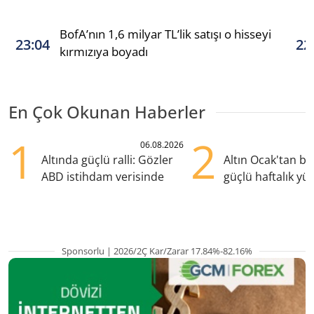
BofA’nın 1,6 milyar TL’lik satışı o hisseyi
23:04
22
kırmızıya boyadı
En Çok Okunan Haberler
1
2
06.08.2026
Altında güçlü ralli: Gözler
Altın Ocak'tan b
ABD istihdam verisinde
güçlü haftalık yük
hazırlanıyor
Sponsorlu | 2026/2Ç Kar/Zarar 17.84%-82.16%