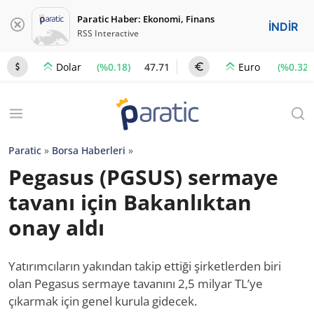
Paratic Haber: Ekonomi, Finans
İNDİR
RSS Interactive
(%0.18)
47.71
(%0.32)
Dolar
Euro
Paratic
»
Borsa Haberleri
»
Pegasus (PGSUS) sermaye
tavanı için Bakanlıktan
onay aldı
Yatırımcıların yakından takip ettiği şirketlerden biri
olan Pegasus sermaye tavanını 2,5 milyar TL’ye
çıkarmak için genel kurula gidecek.