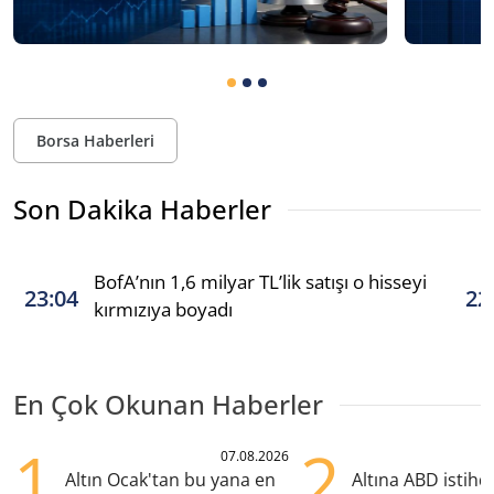
Borsa Haberleri
Son Dakika Haberler
BofA’nın 1,6 milyar TL’lik satışı o hisseyi
23:04
22
kırmızıya boyadı
En Çok Okunan Haberler
1
2
07.08.2026
Altın Ocak'tan bu yana en
Altına ABD istih