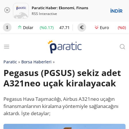
Paratic Haber: Ekonomi, Finans
İNDİR
RSS Interactive
(%0.17)
47.71
(%0)
Dolar
Euro
Paratic
»
Borsa Haberleri
»
Pegasus (PGSUS) sekiz adet
A321neo uçak kiralayacak
Pegasus Hava Taşımacılığı, Airbus A321neo uçağın
finansmanlarının kiralama yöntemiyle sağlanacağını
aktardı. İşte detaylar;