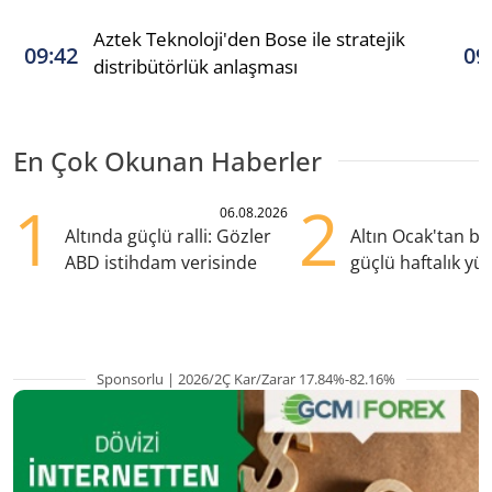
Aztek Teknoloji'den Bose ile stratejik
09:42
09
distribütörlük anlaşması
En Çok Okunan Haberler
1
2
06.08.2026
Altında güçlü ralli: Gözler
Altın Ocak'tan b
ABD istihdam verisinde
güçlü haftalık yük
hazırlanıyor
Sponsorlu | 2026/2Ç Kar/Zarar 17.84%-82.16%