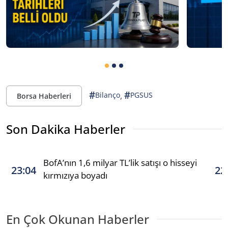
#
#
,
Bilanço
PGSUS
Borsa Haberleri
Son Dakika Haberler
BofA’nın 1,6 milyar TL’lik satışı o hisseyi
23:04
22
kırmızıya boyadı
En Çok Okunan Haberler