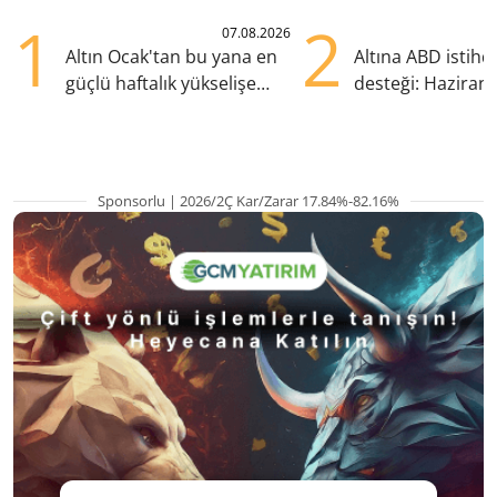
1
2
07.08.2026
Altın Ocak'tan bu yana en
Altına ABD istih
güçlü haftalık yükselişe
desteği: Haziran
hazırlanıyor
yana en yüksek s
Sponsorlu | 2026/2Ç Kar/Zarar 17.84%-82.16%