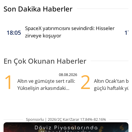
Son Dakika Haberler
SpaceX yatırımcısını sevindirdi: Hisseler
18:05
17
zirveye koşuyor
En Çok Okunan Haberler
1
2
08.08.2026
Altın ve gümüşte sert ralli:
Altın Ocak'tan b
Yükselişin arkasındaki
güçlü haftalık yük
kritik etkenler
hazırlanıyor
Sponsorlu | 2026/2Ç Kar/Zarar 17.84%-82.16%