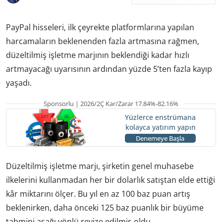
PayPal hisseleri, ilk çeyrekte platformlarına yapılan
harcamaların beklenenden fazla artmasına rağmen,
düzeltilmiş işletme marjının beklendiği kadar hızlı
artmayacağı uyarısının ardından yüzde 5’ten fazla kayıp
yaşadı.
Sponsorlu | 2026/2Ç Kar/Zarar 17.84%-82.16%
Yüzlerce enstrümana
kolayca yatırım yapın
Denemeye Başla
Düzeltilmiş işletme marjı, şirketin genel muhasebe
ilkelerini kullanmadan her bir dolarlık satıştan elde ettiği
kâr miktarını ölçer. Bu yıl en az 100 baz puan artış
beklenirken, daha önceki 125 baz puanlık bir büyüme
tahmini aşağı yönlü revize edilmiş oldu.