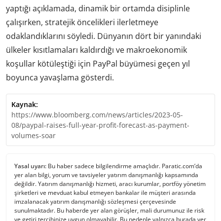
yaptığı açıklamada, dinamik bir ortamda disiplinle
çalışırken, stratejik öncelikleri ilerletmeye
odaklandıklarını söyledi. Dünyanın dört bir yanındaki
ülkeler kısıtlamaları kaldırdığı ve makroekonomik
koşullar kötüleştiği için PayPal büyümesi geçen yıl
boyunca yavaşlama gösterdi.
Kaynak:
https://www.bloomberg.com/news/articles/2023-05-
08/paypal-raises-full-year-profit-forecast-as-payment-
volumes-soar
Yasal uyarı:
Bu haber sadece bilgilendirme amaçlıdır. Paratic.com’da
yer alan bilgi, yorum ve tavsiyeler yatırım danışmanlığı kapsamında
değildir. Yatırım danışmanlığı hizmeti, aracı kurumlar, portföy yönetim
şirketleri ve mevduat kabul etmeyen bankalar ile müşteri arasında
imzalanacak yatırım danışmanlığı sözleşmesi çerçevesinde
sunulmaktadır. Bu haberde yer alan görüşler, mali durumunuz ile risk
ve getiri tercihinize uygun olmayabilir. Bu nedenle yalnızca burada yer