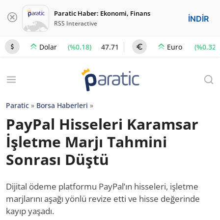
Paratic Haber: Ekonomi, Finans
İNDİR
RSS Interactive
(%0.18)
47.71
(%0.32)
Dolar
Euro
Paratic
»
Borsa Haberleri
»
PayPal Hisseleri Karamsar
İşletme Marjı Tahmini
Sonrası Düştü
Dijital ödeme platformu PayPal’ın hisseleri, işletme
marjlarını aşağı yönlü revize etti ve hisse değerinde
kayıp yaşadı.