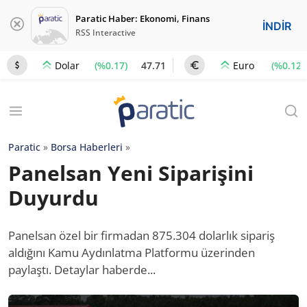
Paratic Haber: Ekonomi, Finans
İNDİR
RSS Interactive
(%0.17)
47.71
(%0.12)
Dolar
Euro
Paratic
»
Borsa Haberleri
»
Panelsan Yeni Siparişini
Duyurdu
Panelsan özel bir firmadan 875.304 dolarlık sipariş
aldığını Kamu Aydınlatma Platformu üzerinden
paylaştı. Detaylar haberde...