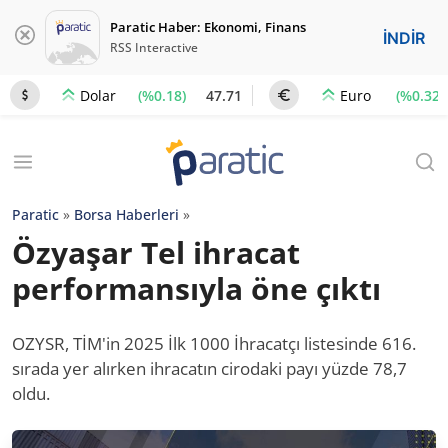
Paratic Haber: Ekonomi, Finans
İNDİR
RSS Interactive
(%0.18)
47.71
(%0.32)
Dolar
Euro
Paratic
»
Borsa Haberleri
»
Özyaşar Tel ihracat
performansıyla öne çıktı
OZYSR, TİM'in 2025 İlk 1000 İhracatçı listesinde 616.
sırada yer alırken ihracatın cirodaki payı yüzde 78,7
oldu.