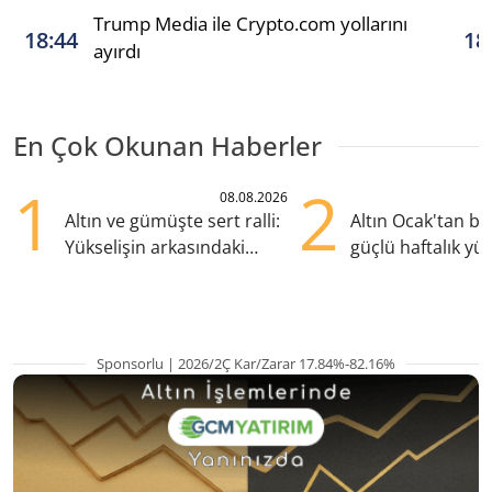
Trump Media ile Crypto.com yollarını
18:44
18
ayırdı
En Çok Okunan Haberler
1
2
08.08.2026
Altın ve gümüşte sert ralli:
Altın Ocak'tan b
Yükselişin arkasındaki
güçlü haftalık yük
kritik etkenler
hazırlanıyor
Sponsorlu | 2026/2Ç Kar/Zarar 17.84%-82.16%