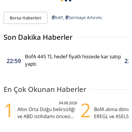
#
#
,
KAP
Sermaye Artırımı
Borsa Haberleri
Son Dakika Haberler
BofA 445 TL hedef fiyatlı hissede kar satışı
22:59
22
yaptı
En Çok Okunan Haberler
1
2
04.08.2026
Altın Orta Doğu belirsizliği
BofA alıma dönd
ve ABD istihdamı öncesi
EREGL ve ASELS 
yükselişte
eklendi