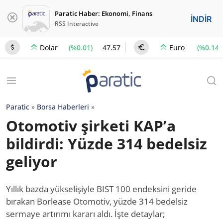
Paratic Haber: Ekonomi, Finans
İNDİR
RSS Interactive
(%0.01)
47.57
(%0.14)
Dolar
Euro
Paratic
»
Borsa Haberleri
»
Otomotiv şirketi KAP’a
bildirdi: Yüzde 314 bedelsiz
geliyor
Yıllık bazda yükselişiyle BIST 100 endeksini geride
bırakan Borlease Otomotiv, yüzde 314 bedelsiz
sermaye artırımı kararı aldı. İşte detaylar;