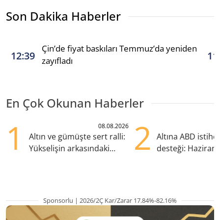
Son Dakika Haberler
Çin’de fiyat baskıları Temmuz’da yeniden
12:39
11
zayıfladı
En Çok Okunan Haberler
1
2
08.08.2026
Altın ve gümüşte sert ralli:
Altına ABD istih
Yükselişin arkasındaki
desteği: Haziran
kritik etkenler
yana en yüksek s
Sponsorlu | 2026/2Ç Kar/Zarar 17.84%-82.16%