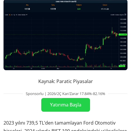
Kaynak: Paratic Piyasalar
Sponsorlu | 2026/2Ç Kar/Zarar 17.84%-82.16%
Yatırıma Başla
2023 yılını 739,5 TL’den tamamlayan Ford Otomotiv