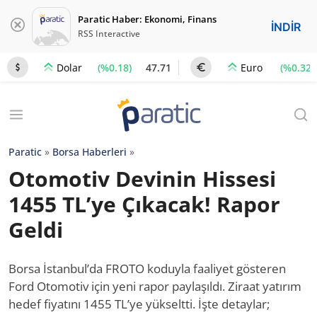
Paratic Haber: Ekonomi, Finans
İNDİR
RSS Interactive
(%0.18)
47.71
(%0.32)
Dolar
Euro
Paratic
»
Borsa Haberleri
»
Otomotiv Devinin Hissesi
1455 TL’ye Çıkacak! Rapor
Geldi
Borsa İstanbul’da FROTO koduyla faaliyet gösteren
Ford Otomotiv için yeni rapor paylaşıldı. Ziraat yatırım
hedef fiyatını 1455 TL’ye yükseltti. İşte detaylar;