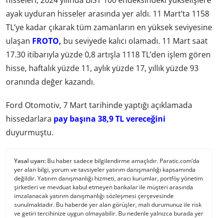
hisseleri, 2024 yılında BIST 100 endeksindeki yükselişlere
ayak uyduran hisseler arasında yer aldı. 11 Mart’ta 1158
TL’ye kadar çıkarak tüm zamanların en yüksek seviyesine
ulaşan
FROTO,
bu seviyede kalıcı olamadı. 11 Mart saat
17.30 itibarıyla yüzde 0,8 artışla 1118 TL’den işlem gören
hisse, haftalık yüzde 11, aylık yüzde 17, yıllık yüzde 93
oranında değer kazandı.
Ford Otomotiv, 7 Mart tarihinde yaptığı açıklamada
hissedarlara
pay başına 38,9 TL vereceğini
duyurmuştu.
Yasal uyarı:
Bu haber sadece bilgilendirme amaçlıdır. Paratic.com’da
yer alan bilgi, yorum ve tavsiyeler yatırım danışmanlığı kapsamında
değildir. Yatırım danışmanlığı hizmeti, aracı kurumlar, portföy yönetim
şirketleri ve mevduat kabul etmeyen bankalar ile müşteri arasında
imzalanacak yatırım danışmanlığı sözleşmesi çerçevesinde
sunulmaktadır. Bu haberde yer alan görüşler, mali durumunuz ile risk
ve getiri tercihinize uygun olmayabilir. Bu nedenle yalnızca burada yer