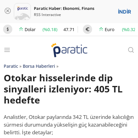
Paratic Haber: Ekonomi, Finans
İNDİR
RSS Interactive
(%0.18)
47.71
(%0.32)
Dolar
Euro
Paratic
»
Borsa Haberleri
»
Otokar hisselerinde dip
sinyalleri izleniyor: 405 TL
hedefte
Analistler, Otokar paylarında 342 TL üzerinde kalıcılığın
sürmesi durumunda yükselişin güç kazanabileceğini
belirtti. İşte detaylar;