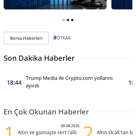
#
OTKAR
Borsa Haberleri
Son Dakika Haberler
Trump Media ile Crypto.com yollarını
18:44
18
ayırdı
En Çok Okunan Haberler
1
2
08.08.2026
Altın ve gümüşte sert ralli:
Altın Ocak'tan b