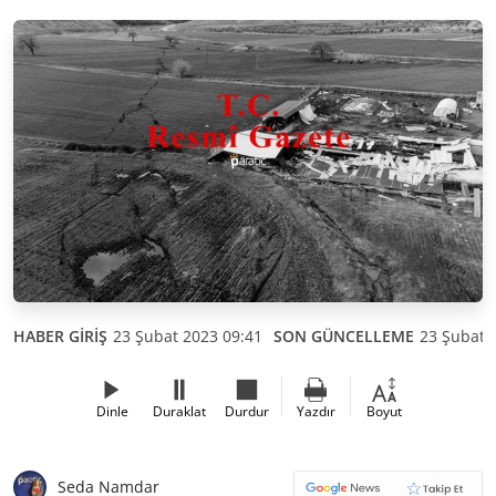
HABER GİRİŞ
23 Şubat 2023 09:41
SON GÜNCELLEME
23 Şubat 
Dinle
Duraklat
Durdur
Yazdır
Boyut
Seda Namdar