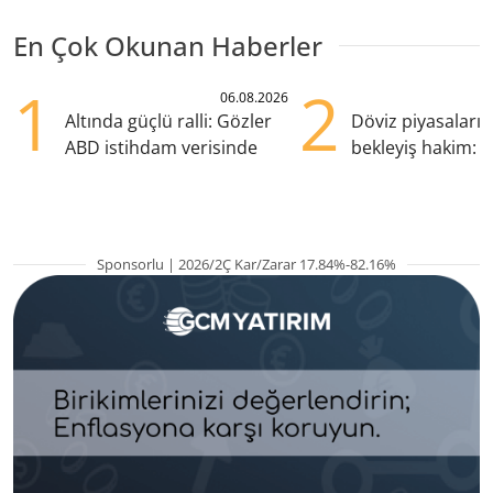
En Çok Okunan Haberler
1
2
06.08.2026
Altında güçlü ralli: Gözler
Döviz piyasaları
ABD istihdam verisinde
bekleyiş hakim: Y
pozisyondan kaçı
Sponsorlu | 2026/2Ç Kar/Zarar 17.84%-82.16%