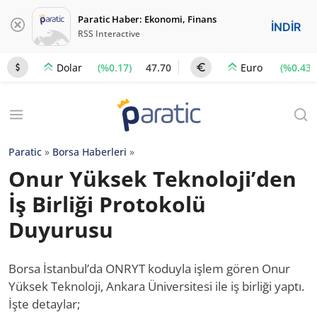
Paratic Haber: Ekonomi, Finans
İNDİR
RSS Interactive
(%0.17)
47.70
(%0.43)
Dolar
Euro
Paratic
»
Borsa Haberleri
»
Onur Yüksek Teknoloji’den
İş Birliği Protokolü
Duyurusu
Borsa İstanbul’da ONRYT koduyla işlem gören Onur
Yüksek Teknoloji, Ankara Üniversitesi ile iş birliği yaptı.
İşte detaylar;