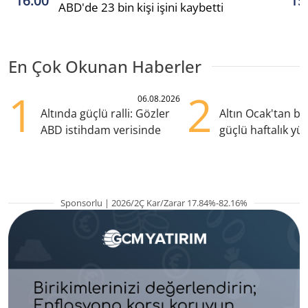
16:00
15
ABD'de 23 bin kişi işini kaybetti
En Çok Okunan Haberler
1
2
06.08.2026
Altında güçlü ralli: Gözler
Altın Ocak'tan b
ABD istihdam verisinde
güçlü haftalık yük
hazırlanıyor
Sponsorlu | 2026/2Ç Kar/Zarar 17.84%-82.16%