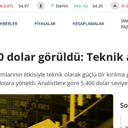
%-0.07)
54.97
(%0.16)
64.20
Sterlin
DA
HBERLER
PİYASALAR
HESAPLAMALAR
FA
0 dolar görüldü: Teknik 
ımlarının etkisiyle teknik olarak güçlü bir kırılma 
olara yöneldi. Analistlere göre 5.400 dolar seviye
So
2