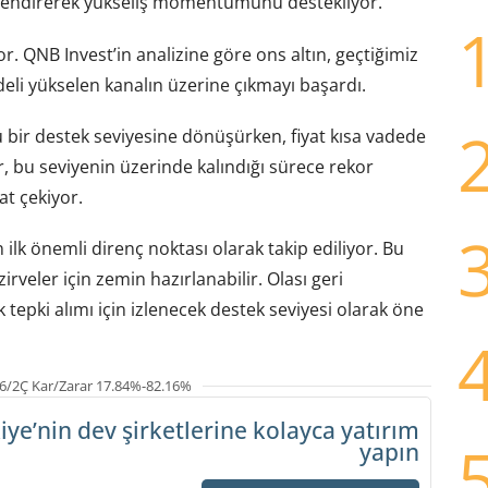
güçlendirerek yükseliş momentumunu destekliyor.
or. QNB Invest’in analizine göre ons altın, geçtiğimiz
eli yükselen kanalın üzerine çıkmayı başardı.
lü bir destek seviyesine dönüşürken, fiyat kısa vadede
er, bu seviyenin üzerinde kalındığı sürece rekor
at çekiyor.
ilk önemli direnç noktası olarak takip ediliyor. Bu
rveler için zemin hazırlanabilir. Olası geri
k tepki alımı için izlenecek destek seviyesi olarak öne
6/2Ç Kar/Zarar 17.84%-82.16%
iye’nin dev şirketlerine
kolayca yatırım
yapın