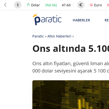
(%0.06)
47.60
(
Dolar
Euro
HABERLER
RE
Paratic
»
Altın Haberleri
»
Ons altında 5.10
Ons altın fiyatları, güvenli liman al
000 dolar seviyesini aşarak 5 100 d