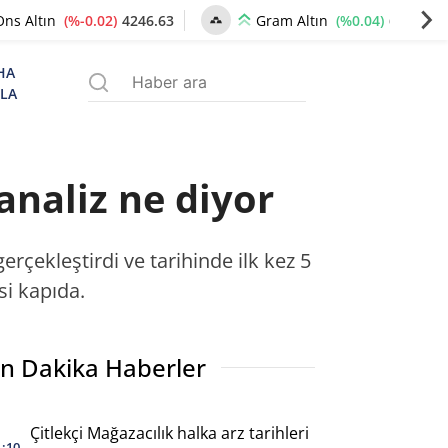
(%-0.02)
4246.63
(%0.04)
6498.68
Ons Altın
Gram Altın
HA
ZLA
analiz ne diyor
gerçekleştirdi ve tarihinde ilk kez 5
si kapıda.
n Dakika Haberler
Çitlekçi Mağazacılık halka arz tarihleri
1:10