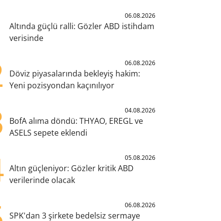
1
06.08.2026
Altında güçlü ralli: Gözler ABD istihdam
verisinde
2
06.08.2026
Döviz piyasalarında bekleyiş hakim:
Yeni pozisyondan kaçınılıyor
3
04.08.2026
BofA alıma döndü: THYAO, EREGL ve
ASELS sepete eklendi
4
05.08.2026
Altın güçleniyor: Gözler kritik ABD
verilerinde olacak
5
06.08.2026
SPK'dan 3 şirkete bedelsiz sermaye