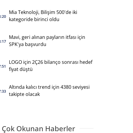
Mia Teknoloji, Bilişim 500'de iki
8:20
kategoride birinci oldu
Mavi, geri alınan payların itfası için
8:17
SPK'ya başvurdu
LOGO için 2Ç26 bilanço sonrası hedef
7:51
fiyat düştü
Altında kalıcı trend için 4380 seviyesi
7:33
takipte olacak
 Çok Okunan Haberler