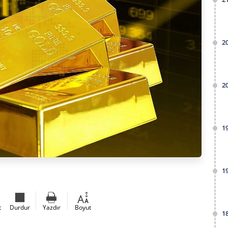
2
2
1
1
t
Durdur
Yazdır
Boyut
1