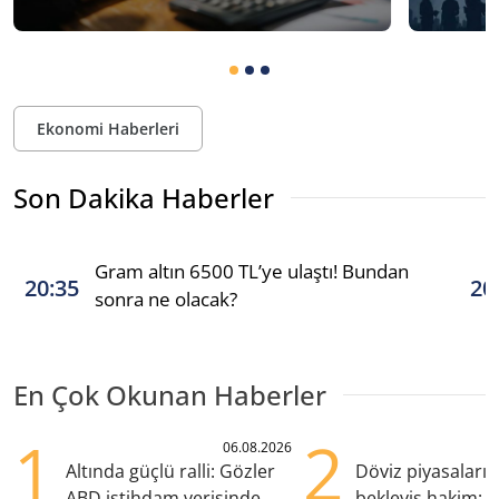
Ekonomi Haberleri
Son Dakika Haberler
Gram altın 6500 TL’ye ulaştı! Bundan
20:35
20
sonra ne olacak?
En Çok Okunan Haberler
1
2
06.08.2026
Altında güçlü ralli: Gözler
Döviz piyasaları
ABD istihdam verisinde
bekleyiş hakim: Y