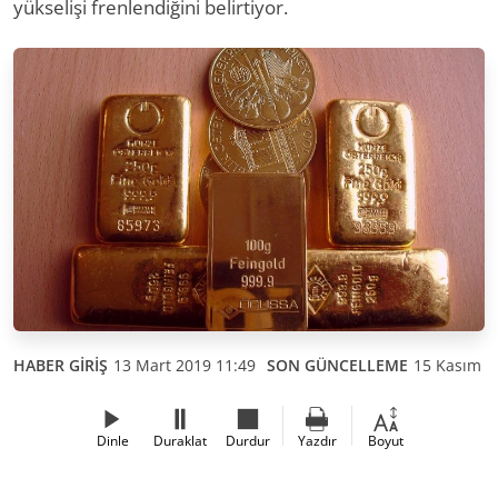
yükselişi frenlendiğini belirtiyor.
HABER GİRİŞ
13 Mart 2019 11:49
SON GÜNCELLEME
15 Kasım 2
Dinle
Duraklat
Durdur
Yazdır
Boyut