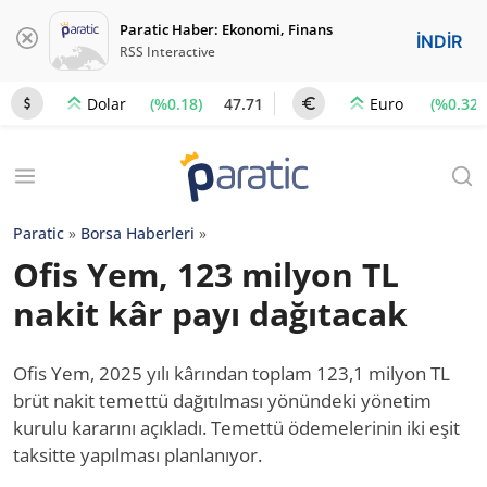
Paratic Haber: Ekonomi, Finans
İNDİR
RSS Interactive
(%0.18)
47.71
(%0.32)
Dolar
Euro
Paratic
»
Borsa Haberleri
»
Ofis Yem, 123 milyon TL
nakit kâr payı dağıtacak
Ofis Yem, 2025 yılı kârından toplam 123,1 milyon TL
brüt nakit temettü dağıtılması yönündeki yönetim
kurulu kararını açıkladı. Temettü ödemelerinin iki eşit
taksitte yapılması planlanıyor.