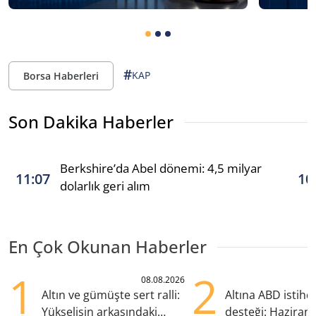
#
KAP
Borsa Haberleri
Son Dakika Haberler
Berkshire’da Abel dönemi: 4,5 milyar
11:07
10
dolarlık geri alım
En Çok Okunan Haberler
1
2
08.08.2026
Altın ve gümüşte sert ralli:
Altına ABD istih
Yükselişin arkasındaki
desteği: Haziran