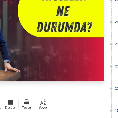
2
2
2
2
t
Durdur
Yazdır
Boyut
1