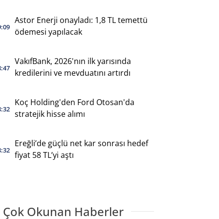
Astor Enerji onayladı: 1,8 TL temettü
9:09
ödemesi yapılacak
VakıfBank, 2026'nın ilk yarısında
8:47
kredilerini ve mevduatını artırdı
Koç Holding'den Ford Otosan'da
8:32
stratejik hisse alımı
Ereğli’de güçlü net kar sonrası hedef
8:32
fiyat 58 TL’yi aştı
 Çok Okunan Haberler