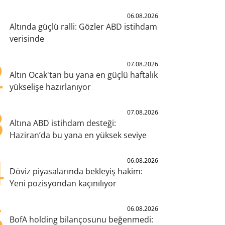
1
06.08.2026
Altında güçlü ralli: Gözler ABD istihdam
verisinde
2
07.08.2026
Altın Ocak'tan bu yana en güçlü haftalık
yükselişe hazırlanıyor
3
07.08.2026
Altına ABD istihdam desteği:
Haziran’da bu yana en yüksek seviye
4
06.08.2026
Döviz piyasalarında bekleyiş hakim:
Yeni pozisyondan kaçınılıyor
5
06.08.2026
BofA holding bilançosunu beğenmedi: