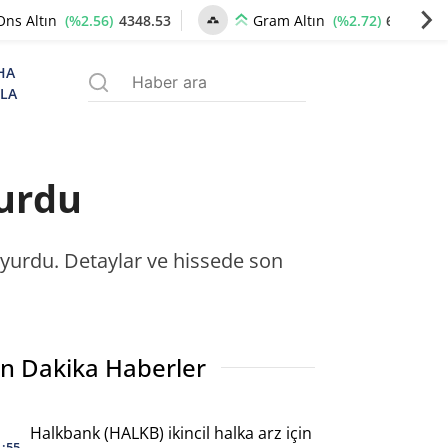
(%2.56)
4348.53
(%2.72)
6668.88
Ons Altın
Gram Altın
HA
ZLA
yurdu
uyurdu. Detaylar ve hissede son
n Dakika Haberler
Halkbank (HALKB) ikincil halka arz için
1:55