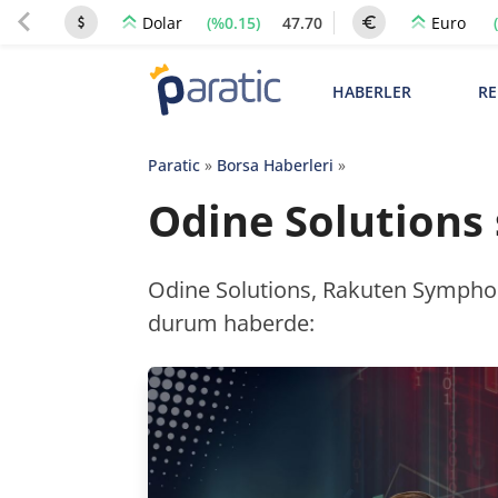
(%0.15)
47.70
Dolar
Euro
HABERLER
RE
Paratic
»
Borsa Haberleri
»
Odine Solutions s
Odine Solutions, Rakuten Symphony 
durum haberde: