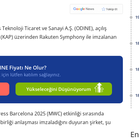
1
eknoloji Ticaret ve Sanayi A.Ş. (ODINE), açılış
(KAP) üzerinden Rakuten Symphony ile imzalanan
1
INE Fiyatı Ne Olur?
1
için lütfen katılım sağlayınız.
Yükseleceğini Düşünüyorum
1
ess Barcelona 2025 (MWC) etkinliği sırasında
 birliği anlaşması imzaladığını duyuran şirket, şu
En