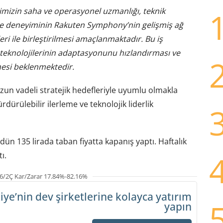
mizin saha ve operasyonel uzmanlığı, teknik
tme deneyiminin Rakuten Symphony’nin gelişmiş ağ
ri ile birleştirilmesi amaçlanmaktadır. Bu iş
n teknolojilerinin adaptasyonunu hızlandırması ve
esi beklenmektedir.
zun vadeli stratejik hedefleriyle uyumlu olmakla
rülebilir ilerleme ve teknolojik liderlik
 dün 135 lirada taban fiyatta kapanış yaptı. Haftalık
ı.
6/2Ç Kar/Zarar 17.84%-82.16%
iye’nin dev şirketlerine
kolayca yatırım
yapın