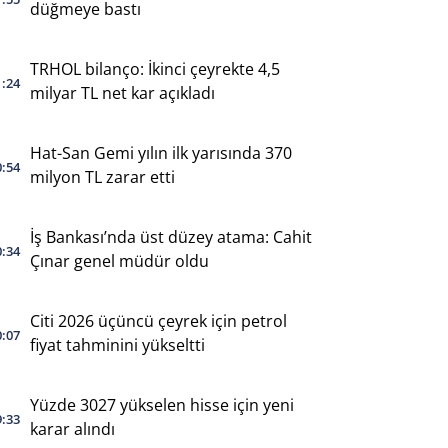
düğmeye bastı
TRHOL bilanço: İkinci çeyrekte 4,5
1:24
milyar TL net kar açıkladı
Hat-San Gemi yılın ilk yarısında 370
0:54
milyon TL zarar etti
İş Bankası’nda üst düzey atama: Cahit
0:34
Çınar genel müdür oldu
Citi 2026 üçüncü çeyrek için petrol
0:07
fiyat tahminini yükseltti
Yüzde 3027 yükselen hisse için yeni
9:33
karar alındı