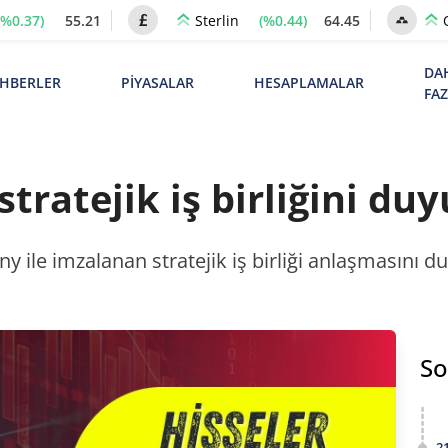
(%0.37)
55.21
(%0.44)
64.45
Sterlin
DA
HBERLER
PİYASALAR
HESAPLAMALAR
FA
tratejik iş birliğini du
ile imzalanan stratejik iş birliği anlaşmasını d
So
2