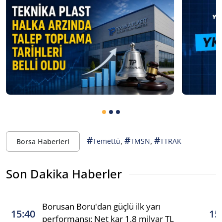
#
#
#
,
,
Temettü
TMSN
TTRAK
Borsa Haberleri
Son Dakika Haberler
Borusan Boru'dan güçlü ilk yarı
15:40
15
performansı: Net kar 1,8 milyar TL