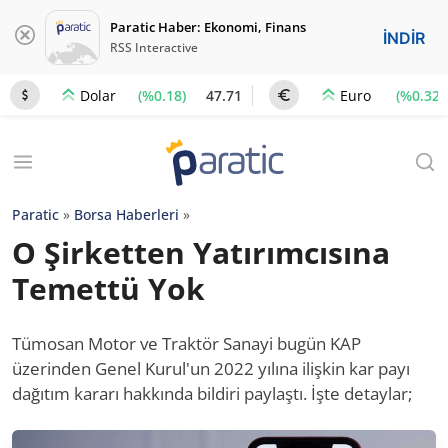
Paratic Haber: Ekonomi, Finans
İNDİR
RSS Interactive
(%0.18)
47.71
(%0.32)
Dolar
Euro
Paratic
»
Borsa Haberleri
»
O Şirketten Yatırımcısına
Temettü Yok
Tümosan Motor ve Traktör Sanayi bugün KAP
üzerinden Genel Kurul'un 2022 yılına ilişkin kar payı
dağıtım kararı hakkında bildiri paylaştı. İşte detaylar;