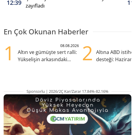
12:39
11
zayıfladı
En Çok Okunan Haberler
1
2
08.08.2026
Altın ve gümüşte sert ralli:
Altına ABD istih
Yükselişin arkasındaki
desteği: Haziran
kritik etkenler
yana en yüksek s
Sponsorlu | 2026/2Ç Kar/Zarar 17.84%-82.16%