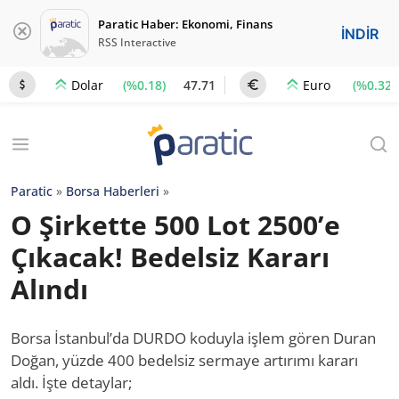
Paratic Haber: Ekonomi, Finans
İNDİR
RSS Interactive
(%0.18)
47.71
(%0.32)
Dolar
Euro
Paratic
»
Borsa Haberleri
»
O Şirkette 500 Lot 2500’e
Çıkacak! Bedelsiz Kararı
Alındı
Borsa İstanbul’da DURDO koduyla işlem gören Duran
Doğan, yüzde 400 bedelsiz sermaye artırımı kararı
aldı. İşte detaylar;