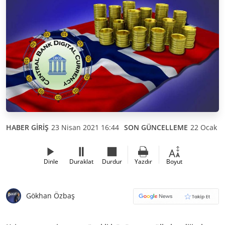
HABER GİRİŞ
23 Nisan 2021 16:44
SON GÜNCELLEME
22 Ocak 2
Dinle
Duraklat
Durdur
Yazdır
Boyut
Gökhan Özbaş