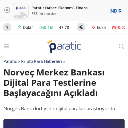
Paratic Haber: Ekonomi, Finans
İNDİR
RSS Interactive
(%0.16)
47.70
(%-0.02)
Dolar
Euro
Paratic
»
Kripto Para Haberleri
»
Norveç Merkez Bankası
Dijital Para Testlerine
Başlayacağını Açıkladı
Norges Bank dört yıldır dijital paraları araştırıyordu.