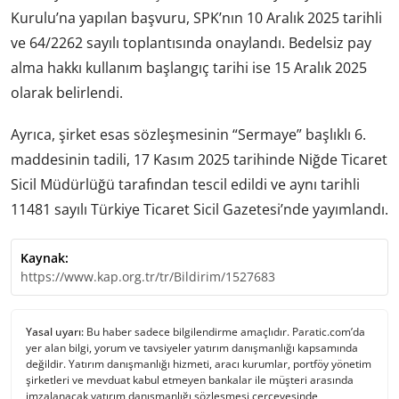
Kurulu’na yapılan başvuru, SPK’nın 10 Aralık 2025 tarihli
ve 64/2262 sayılı toplantısında onaylandı. Bedelsiz pay
alma hakkı kullanım başlangıç tarihi ise 15 Aralık 2025
olarak belirlendi.
Ayrıca, şirket esas sözleşmesinin “Sermaye” başlıklı 6.
maddesinin tadili, 17 Kasım 2025 tarihinde Niğde Ticaret
Sicil Müdürlüğü tarafından tescil edildi ve aynı tarihli
11481 sayılı Türkiye Ticaret Sicil Gazetesi’nde yayımlandı.
Kaynak:
https://www.kap.org.tr/tr/Bildirim/1527683
Yasal uyarı:
Bu haber sadece bilgilendirme amaçlıdır. Paratic.com’da
yer alan bilgi, yorum ve tavsiyeler yatırım danışmanlığı kapsamında
değildir. Yatırım danışmanlığı hizmeti, aracı kurumlar, portföy yönetim
şirketleri ve mevduat kabul etmeyen bankalar ile müşteri arasında
imzalanacak yatırım danışmanlığı sözleşmesi çerçevesinde