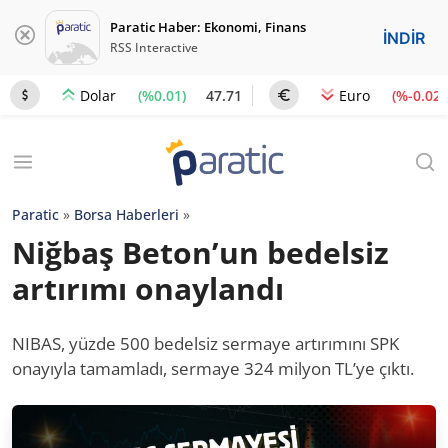
Paratic Haber: Ekonomi, Finans
İNDİR
RSS Interactive
(%0.01)
47.71
(%-0.02)
Dolar
Euro
Paratic
»
Borsa Haberleri
»
Niğbaş Beton’un bedelsiz
artırımı onaylandı
NIBAS, yüzde 500 bedelsiz sermaye artırımını SPK
onayıyla tamamladı, sermaye 324 milyon TL’ye çıktı.