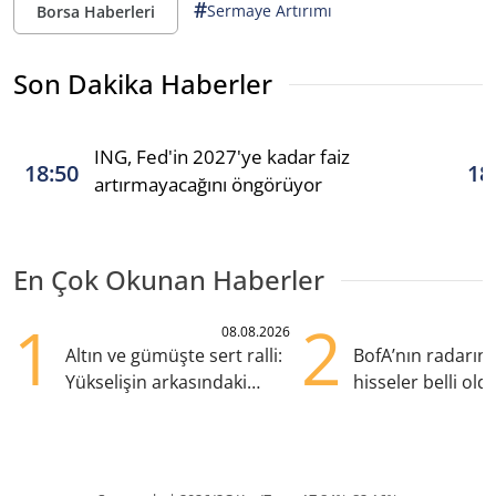
#
Sermaye Artırımı
Borsa Haberleri
Son Dakika Haberler
ING, Fed'in 2027'ye kadar faiz
18:50
18
artırmayacağını öngörüyor
En Çok Okunan Haberler
1
2
08.08.2026
Altın ve gümüşte sert ralli:
BofA’nın radarın
Yükselişin arkasındaki
hisseler belli old
kritik etkenler
TRALT, satışta T