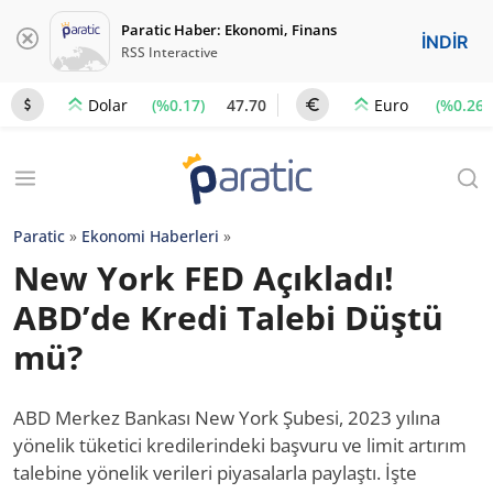
Paratic Haber: Ekonomi, Finans
İNDİR
RSS Interactive
(%0.17)
47.70
(%0.26)
Dolar
Euro
Paratic
»
Ekonomi Haberleri
»
New York FED Açıkladı!
ABD’de Kredi Talebi Düştü
mü?
ABD Merkez Bankası New York Şubesi, 2023 yılına
yönelik tüketici kredilerindeki başvuru ve limit artırım
talebine yönelik verileri piyasalarla paylaştı. İşte