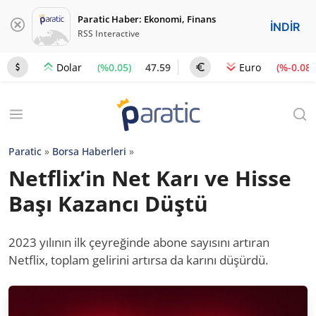
Paratic Haber: Ekonomi, Finans
İNDİR
RSS Interactive
(%0.05)
47.59
(%-0.08)
Dolar
Euro
Paratic
»
Borsa Haberleri
»
Netflix’in Net Karı ve Hisse
Başı Kazancı Düştü
2023 yılının ilk çeyreğinde abone sayısını artıran
Netflix, toplam gelirini artırsa da karını düşürdü.