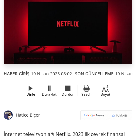
HABER GİRİŞ
19 Nisan 2023 08:02
SON GÜNCELLEME
19 Nisan 
Dinle
Duraklat
Durdur
Yazdır
Boyut
Hatice Biçer
İnternet televizyon ağı Netflix, 2023 ilk çeyrek finansal