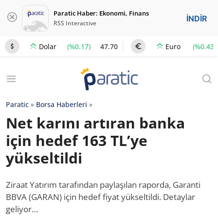
Paratic Haber: Ekonomi, Finans
İNDİR
RSS Interactive
(%0.17)
47.70
(%0.43)
Dolar
Euro
Paratic
»
Borsa Haberleri
»
Net karını artıran banka
için hedef 163 TL’ye
yükseltildi
Ziraat Yatırım tarafından paylaşılan raporda, Garanti
BBVA (GARAN) için hedef fiyat yükseltildi. Detaylar
geliyor…