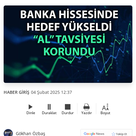
HABER GİRİŞ
04 Şubat 2025 12:37
Dinle
Duraklat
Durdur
Yazdır
Boyut
Gökhan Özbaş