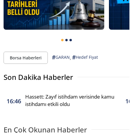
#
#
,
GARAN
Hedef Fiyat
Borsa Haberleri
Son Dakika Haberler
Hassett: Zayıf istihdam verisinde kamu
16:46
16
istihdamı etkili oldu
En Çok Okunan Haberler