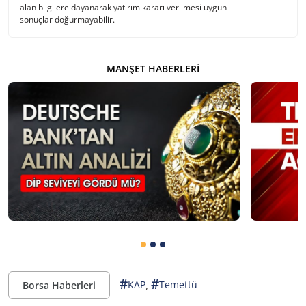
alan bilgilere dayanarak yatırım kararı verilmesi uygun
sonuçlar doğurmayabilir.
MANŞET HABERLERI
#
#
,
KAP
Temettü
Borsa Haberleri