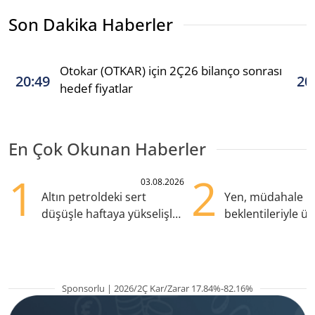
Son Dakika Haberler
Otokar (OTKAR) için 2Ç26 bilanço sonrası
20:49
20
hedef fiyatlar
En Çok Okunan Haberler
1
2
03.08.2026
Altın petroldeki sert
Yen, müdahale
düşüşle haftaya yükselişle
beklentileriyle üç
başladı
zirvesine yükseld
Sponsorlu | 2026/2Ç Kar/Zarar 17.84%-82.16%