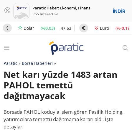
Paratic Haber: Ekonomi, Finans
İNDİR
RSS Interactive
(%0.03)
47.53
(%-0.19)
Dolar
Euro
Paratic
»
Borsa Haberleri
»
Net karı yüzde 1483 artan
PAHOL temettü
dağıtmayacak
Borsada PAHOL koduyla işlem gören Pasifik Holding,
yatırımcılara temettü dağıtmama kararı aldı. İşte
detaylar;