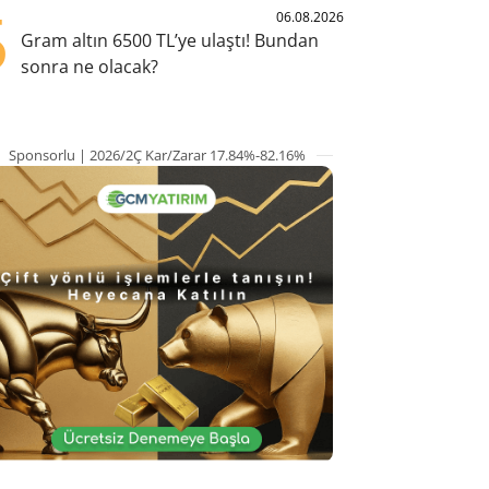
5
06.08.2026
Gram altın 6500 TL’ye ulaştı! Bundan
sonra ne olacak?
Sponsorlu | 2026/2Ç Kar/Zarar 17.84%-82.16%