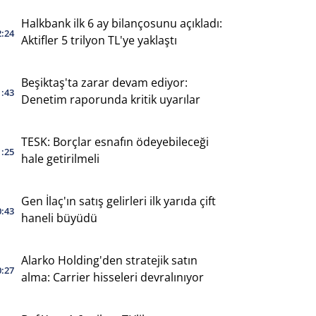
Halkbank ilk 6 ay bilançosunu açıkladı:
2:24
Aktifler 5 trilyon TL'ye yaklaştı
Beşiktaş'ta zarar devam ediyor:
1:43
Denetim raporunda kritik uyarılar
TESK: Borçlar esnafın ödeyebileceği
1:25
hale getirilmeli
Gen İlaç'ın satış gelirleri ilk yarıda çift
0:43
haneli büyüdü
Alarko Holding'den stratejik satın
0:27
alma: Carrier hisseleri devralınıyor