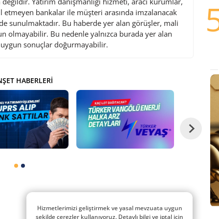
değildir. Yatırım danışmanlığı hizmeti, aracı kurumlar,
l etmeyen bankalar ile müşteri arasında imzalanacak
de sunulmaktadır. Bu haberde yer alan görüşler, mali
gun olmayabilir. Bu nedenle yalnızca burada yer alan
i uygun sonuçlar doğurmayabilir.
ŞET HABERLERI
Hizmetlerimizi geliştirmek ve yasal mevzuata uygun
şekilde çerezler kullanıyoruz. Detaylı bilgi ve iptal için