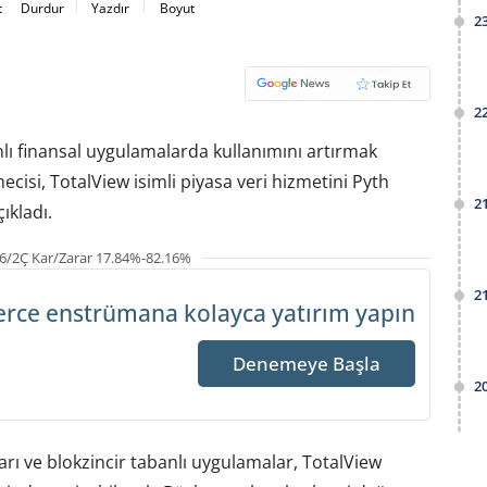
t
Durdur
Yazdır
Boyut
2
2
nlı finansal uygulamalarda kullanımını artırmak
ecisi, TotalView isimli piyasa veri hizmetini Pyth
2
ıkladı.
6/2Ç Kar/Zarar 17.84%-82.16%
2
erce enstrümana
kolayca yatırım yapın
Denemeye Başla
2
uşları ve blokzincir tabanlı uygulamalar, TotalView