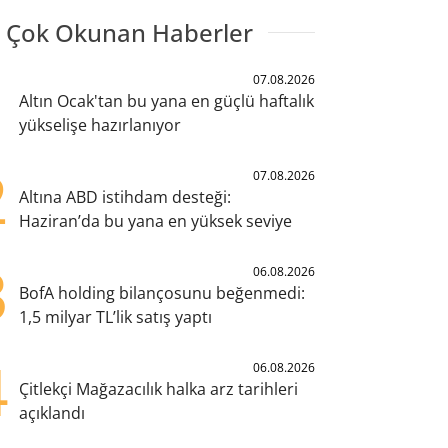
 Çok Okunan Haberler
1
07.08.2026
Altın Ocak'tan bu yana en güçlü haftalık
yükselişe hazırlanıyor
2
07.08.2026
Altına ABD istihdam desteği:
Haziran’da bu yana en yüksek seviye
3
06.08.2026
BofA holding bilançosunu beğenmedi:
1,5 milyar TL’lik satış yaptı
4
06.08.2026
Çitlekçi Mağazacılık halka arz tarihleri
açıklandı