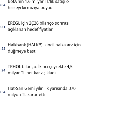
BofA’nın 1,6 milyar TL’lik satışı o
3:04
hisseyi kırmızıya boyadı
EREGL için 2Ç26 bilanço sonrası
2:31
açıklanan hedef fiyatlar
Halkbank (HALKB) ikincil halka arz için
1:55
düğmeye bastı
TRHOL bilanço: İkinci çeyrekte 4,5
1:24
milyar TL net kar açıkladı
Hat-San Gemi yılın ilk yarısında 370
0:54
milyon TL zarar etti