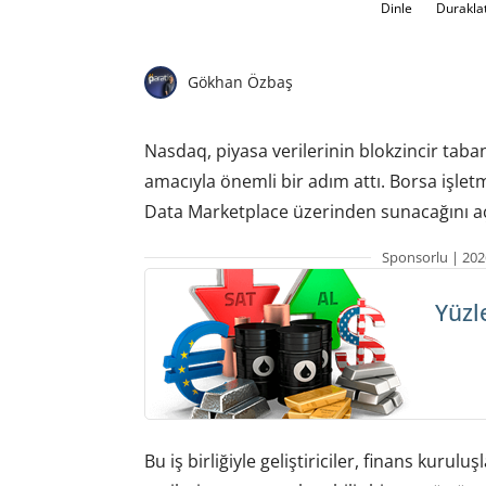
Dinle
Durakla
Gökhan Özbaş
Nasdaq, piyasa verilerinin blokzincir taba
amacıyla önemli bir adım attı. Borsa işletm
Data Marketplace üzerinden sunacağını aç
Sponsorlu | 202
Yüzl
Bu iş birliğiyle geliştiriciler, finans kurul