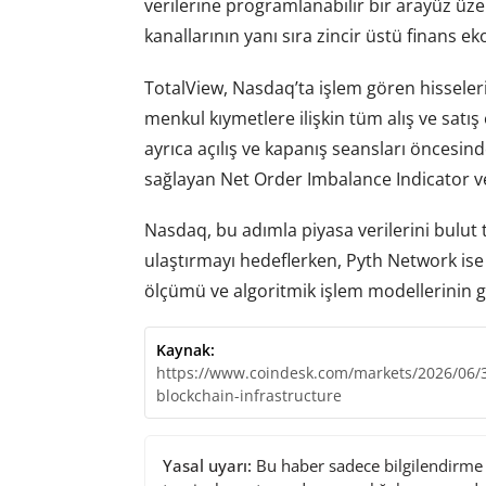
verilerine programlanabilir bir arayüz üze
kanallarının yanı sıra zincir üstü finans e
TotalView, Nasdaq’ta işlem gören hisseleri
menkul kıymetlere ilişkin tüm alış ve satış
ayrıca açılış ve kapanış seansları öncesind
sağlayan Net Order Imbalance Indicator ver
Nasdaq, bu adımla piyasa verilerini bulut t
ulaştırmayı hedeflerken, Pyth Network ise s
ölçümü ve algoritmik işlem modellerinin gel
Kaynak:
https://www.coindesk.com/markets/2026/06/30
blockchain-infrastructure
Yasal uyarı:
Bu haber sadece bilgilendirme a