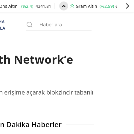
(%2.4)
4341.81
(%2.59)
6660.55
Ons Altın
Gram Altın
HA
ZLA
yth Network’e
 erişime açarak blokzincir tabanlı
n Dakika Haberler