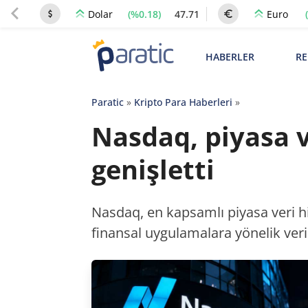
(%0.18)
47.71
Dolar
Euro
HABERLER
RE
Paratic
»
Kripto Para Haberleri
»
Nasdaq, piyasa v
genişletti
Nasdaq, en kapsamlı piyasa veri h
finansal uygulamalara yönelik veri 