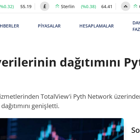
(%0.32)
55.19
(%0.38)
64.41
Sterlin
DA
HBERLER
PİYASALAR
HESAPLAMALAR
FA
erilerinin dağıtımını P
izmetlerinden TotalView'i Pyth Network üzerinden
dağıtımını genişletti.
So