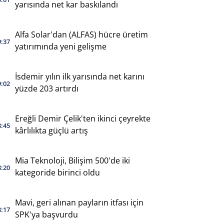
yarısında net kar baskılandı
Alfa Solar'dan (ALFAS) hücre üretim
9:37
yatırımında yeni gelişme
İsdemir yılın ilk yarısında net karını
9:02
yüzde 203 artırdı
Ereğli Demir Çelik'ten ikinci çeyrekte
8:45
kârlılıkta güçlü artış
Mia Teknoloji, Bilişim 500'de iki
8:20
kategoride birinci oldu
Mavi, geri alınan payların itfası için
8:17
SPK'ya başvurdu