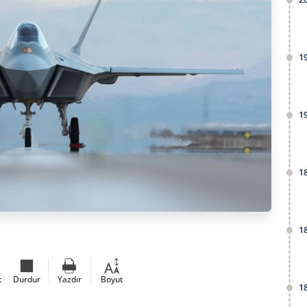
1
1
1
1
t
Durdur
Yazdır
Boyut
1