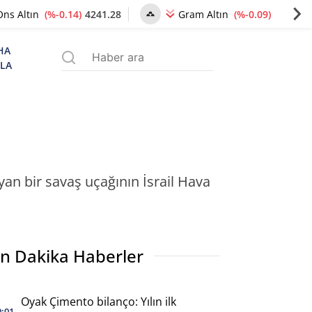
(%-0.14)
4241.28
(%-0.09)
6490.29
Ons Altın
Gram Altın
HA
ZLA
an bir savaş uçağının İsrail Hava
n Dakika Haberler
Oyak Çimento bilanço: Yılın ilk
0:01