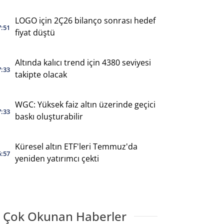
LOGO için 2Ç26 bilanço sonrası hedef
7:51
fiyat düştü
Altında kalıcı trend için 4380 seviyesi
7:33
takipte olacak
WGC: Yüksek faiz altın üzerinde geçici
7:33
baskı oluşturabilir
Küresel altın ETF'leri Temmuz'da
6:57
yeniden yatırımcı çekti
 Çok Okunan Haberler