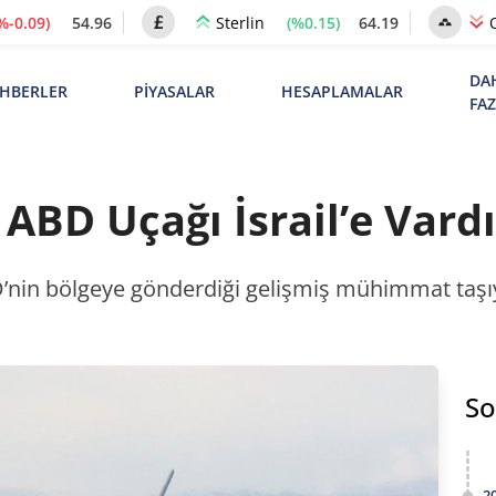
%-0.09)
54.96
(%0.15)
64.19
Sterlin
DA
HBERLER
PİYASALAR
HESAPLAMALAR
FA
BD Uçağı İsrail’e Vardı
D’nin bölgeye gönderdiği gelişmiş mühimmat taşıy
So
2