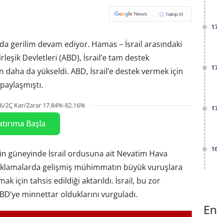
1
da gerilim devam ediyor. Hamas – İsrail arasındaki
eşik Devletleri (ABD), İsrail’e tam destek
1
n daha da yükseldi. ABD, İsrail’e destek vermek için
paylaşmıştı.
6/2Ç Kar/Zarar 17.84%-82.16%
1
atırıma Başla
1
in güneyinde İsrail ordusuna ait Nevatim Hava
açıklamalarda gelişmiş mühimmatın büyük vuruşlara
k için tahsis edildiği aktarıldı. İsrail, bu zor
BD’ye minnettar olduklarını vurguladı.
En