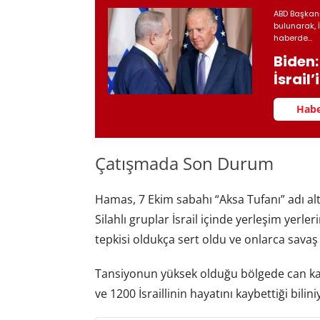
ABD Başkanı
bulunarak, 
haberde...
Biden
İsrail
Habe
Çatışmada Son Durum
Hamas, 7 Ekim sabahı “Aksa Tufanı” adı altı
Silahlı gruplar İsrail içinde yerleşim yerl
tepkisi oldukça sert oldu ve onlarca savaş
Tansiyonun yüksek olduğu bölgede can kayıp
ve 1200 İsraillinin hayatını kaybettiği bilini