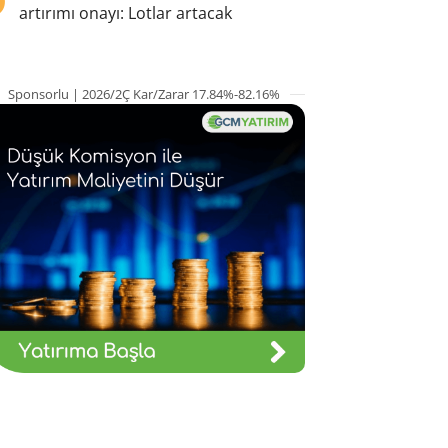
artırımı onayı: Lotlar artacak
Sponsorlu | 2026/2Ç Kar/Zarar 17.84%-82.16%