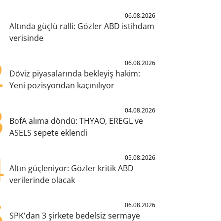
1
06.08.2026
Altında güçlü ralli: Gözler ABD istihdam
verisinde
2
06.08.2026
Döviz piyasalarında bekleyiş hakim:
Yeni pozisyondan kaçınılıyor
3
04.08.2026
BofA alıma döndü: THYAO, EREGL ve
ASELS sepete eklendi
4
05.08.2026
Altın güçleniyor: Gözler kritik ABD
verilerinde olacak
5
06.08.2026
SPK'dan 3 şirkete bedelsiz sermaye