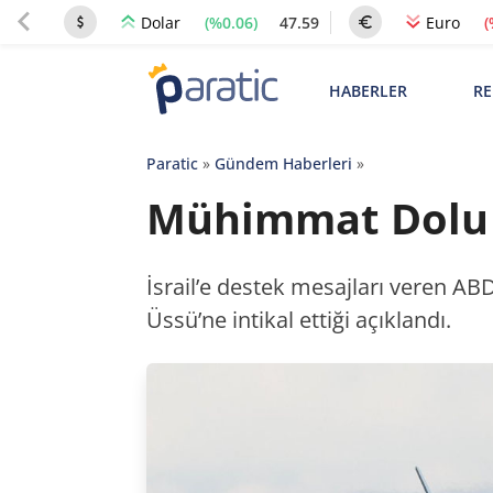
(%0.06)
47.59
(
Dolar
Euro
HABERLER
RE
Paratic
»
Gündem Haberleri
»
Mühimmat Dolu A
İsrail’e destek mesajları veren AB
Üssü’ne intikal ettiği açıklandı.