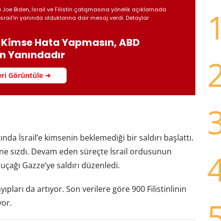
 Joe Biden, İsrail ve Filistin çatışmasına yönelik açıklamada
İsrail'in yanında olduklarına dair mesaj verdi. Detaylar
: Kimse Hata Yapmasın, ABD
’in Yanındadır
ri Görüntüle ➜
nda İsrail’e kimsenin beklemediği bir saldırı başlattı.
erine sızdı. Devam eden süreçte İsrail ordusunun
 uçağı Gazze’ye saldırı düzenledi.
ları da artıyor. Son verilere göre 900 Filistinlinin
yor.