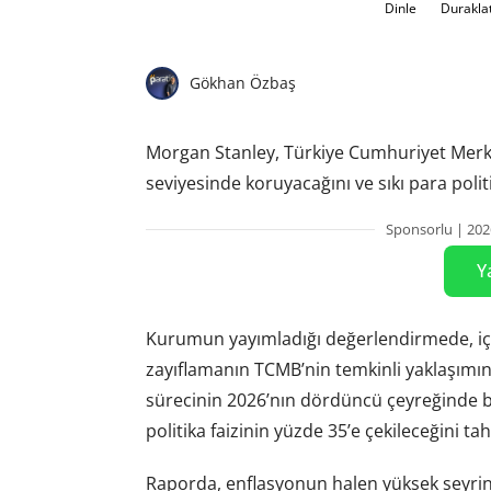
Dinle
Durakla
Gökhan Özbaş
Morgan Stanley, Türkiye Cumhuriyet Merkez
seviyesinde koruyacağını ve sıkı para pol
Sponsorlu | 202
Y
Kurumun yayımladığı değerlendirmede, iç 
zayıflamanın TCMB’nin temkinli yaklaşımını 
sürecinin 2026’nın dördüncü çeyreğinde ba
politika faizinin yüzde 35’e çekileceğini tah
Raporda, enflasyonun halen yüksek seyrin