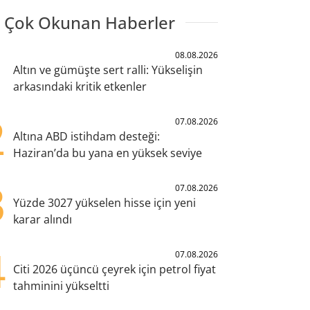
 Çok Okunan Haberler
1
08.08.2026
Altın ve gümüşte sert ralli: Yükselişin
arkasındaki kritik etkenler
2
07.08.2026
Altına ABD istihdam desteği:
Haziran’da bu yana en yüksek seviye
3
07.08.2026
Yüzde 3027 yükselen hisse için yeni
karar alındı
4
07.08.2026
Citi 2026 üçüncü çeyrek için petrol fiyat
tahminini yükseltti