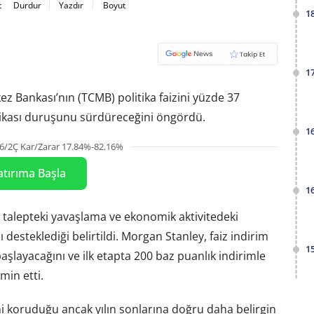
t
Durdur
Yazdır
Boyut
1
1
 Bankası’nın (TCMB) politika faizini yüzde 37
itikası duruşunu sürdüreceğini öngördü.
1
6/2Ç Kar/Zarar 17.84%-82.16%
atırıma Başla
1
talepteki yavaşlama ve ekonomik aktivitedeki
desteklediği belirtildi. Morgan Stanley, faiz indirim
1
şlayacağını ve ilk etapta 200 baz puanlık indirimle
min etti.
i koruduğu ancak yılın sonlarına doğru daha belirgin