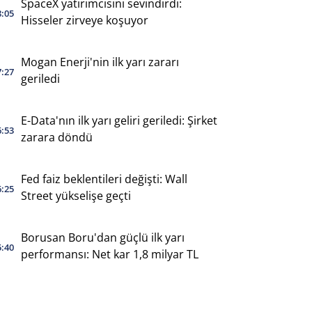
SpaceX yatırımcısını sevindirdi:
8:05
Hisseler zirveye koşuyor
Mogan Enerji'nin ilk yarı zararı
7:27
geriledi
E-Data'nın ilk yarı geliri geriledi: Şirket
6:53
zarara döndü
Fed faiz beklentileri değişti: Wall
6:25
Street yükselişe geçti
Borusan Boru'dan güçlü ilk yarı
5:40
performansı: Net kar 1,8 milyar TL