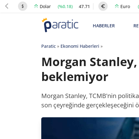
(%0.18)
47.71
Dolar
Euro
HABERLER
RE
Paratic
»
Ekonomi Haberleri
»
Morgan Stanley, 
beklemiyor
Morgan Stanley, TCMB'nin politika f
son çeyreğinde gerçekleşeceğini 