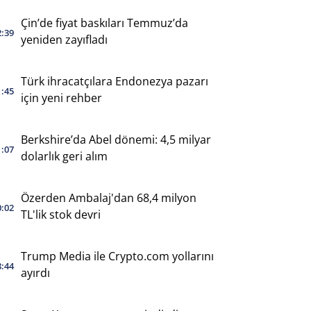
Çin’de fiyat baskıları Temmuz’da
2:39
yeniden zayıfladı
Türk ihracatçılara Endonezya pazarı
1:45
için yeni rehber
Berkshire’da Abel dönemi: 4,5 milyar
1:07
dolarlık geri alım
Özerden Ambalaj'dan 68,4 milyon
0:02
TL'lik stok devri
Trump Media ile Crypto.com yollarını
8:44
ayırdı