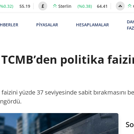
(%0.32)
55.19
(%0.38)
64.41
Sterlin
DA
HBERLER
PİYASALAR
HESAPLAMALAR
FA
TCMB’den politika faizi
aizini yüzde 37 seviyesinde sabit bırakmasını bekl
öngördü.
So