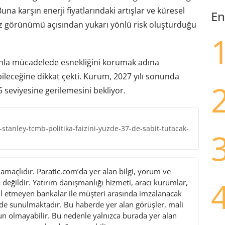
una karşın enerji fiyatlarındaki artışlar ve küresel
En
aiz görünümü açısından yukarı yönlü risk oluşturduğu
onla mücadelede esnekliğini korumak adına
bileceğine dikkat çekti. Kurum, 2027 yılı sonunda
5 seviyesine gerilemesini bekliyor.
tanley-tcmb-politika-faizini-yuzde-37-de-sabit-tutacak-
maçlıdır. Paratic.com’da yer alan bilgi, yorum ve
değildir. Yatırım danışmanlığı hizmeti, aracı kurumlar,
l etmeyen bankalar ile müşteri arasında imzalanacak
de sunulmaktadır. Bu haberde yer alan görüşler, mali
gun olmayabilir. Bu nedenle yalnızca burada yer alan