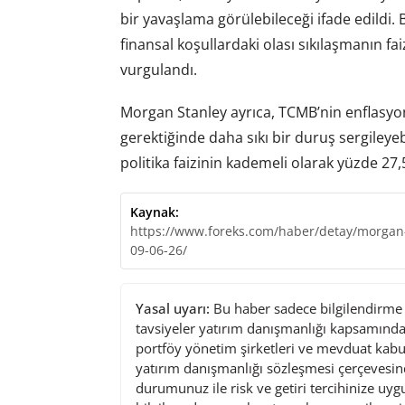
bir yavaşlama görülebileceği ifade edildi. B
finansal koşullardaki olası sıkılaşmanın f
vurgulandı.
Morgan Stanley ayrıca, TCMB’nin enflasy
gerektiğinde daha sıkı bir duruş sergileye
politika faizinin kademeli olarak yüzde 27,
Kaynak:
https://www.foreks.com/haber/detay/morgan-s
09-06-26/
Yasal uyarı:
Bu haber sadece bilgilendirme a
tavsiyeler yatırım danışmanlığı kapsamında 
portföy yönetim şirketleri ve mevduat kabu
yatırım danışmanlığı sözleşmesi çerçevesin
durumunuz ile risk ve getiri tercihinize uy