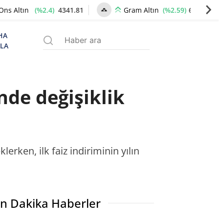
(%2.4)
4341.81
(%2.59)
6660.55
Ons Altın
Gram Altın
HA
ZLA
nde değişiklik
erken, ilk faiz indiriminin yılın
n Dakika Haberler