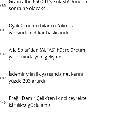
Gram altın 6500 TL’ye ulaştı! Bundan
0:35
sonra ne olacak?
Oyak Çimento bilanço: Yılın ilk
0:01
yarısında net kar baskılandı
Alfa Solar'dan (ALFAS) hücre üretim
9:37
yatırımında yeni gelişme
İsdemir yılın ilk yarısında net karını
9:02
yüzde 203 artırdı
Ereğli Demir Çelik'ten ikinci çeyrekte
8:45
kârlılıkta güçlü artış