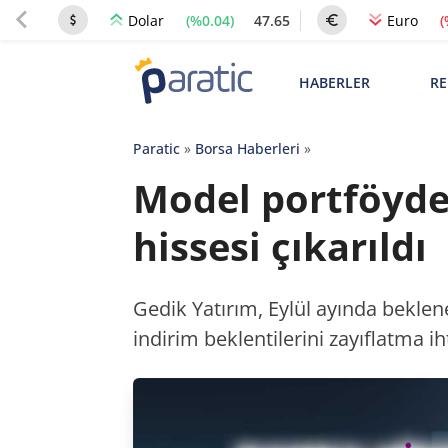
(%0.04)
47.65
(
Dolar
Euro
HABERLER
RE
Paratic
»
Borsa Haberleri
»
Model portföyde 
hissesi çıkarıldı
Gedik Yatırım, Eylül ayında bekle
indirim beklentilerini zayıflatma 