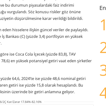
ve bu durumun piyasalardaki faiz indirimi
En
duğu vurgulandı. Söz konusu riskler göz önüne
iyetin düşürülmesine karar verildiği bildirildi.
en hisselere ilişkin güncel veriler de paylaşıldı.
e İş Bankası (C) (yüzde 3,4) portföyün en yüksek
.
 göre ise Coca Cola İçecek (yüzde 83,8), TAV
78,6) en yüksek potansiyel getiri vaat eden şirketler
yüzde 64,6, 2024’te ise yüzde 48,6 nominal getiri
baren getiri ise yüzde 15,8 olarak hesaplandı. Bu
ksinin üzerinde bir getiri anlamına geliyor.
6/2Ç Kar/Zarar 17.84%-82.16%