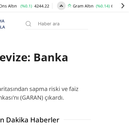
(%0.1)
4244.22
(%0.14)
6501.88
Ons Altın
Gram Altın
HA
ZLA
revize: Banka
ritasından sapma riski ve faiz
nkası'nı (GARAN) çıkardı.
n Dakika Haberler