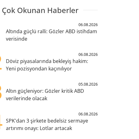
 Çok Okunan Haberler
1
06.08.2026
Altında güçlü ralli: Gözler ABD istihdam
verisinde
2
06.08.2026
Döviz piyasalarında bekleyiş hakim:
Yeni pozisyondan kaçınılıyor
3
05.08.2026
Altın güçleniyor: Gözler kritik ABD
verilerinde olacak
4
06.08.2026
SPK'dan 3 şirkete bedelsiz sermaye
artırımı onayı: Lotlar artacak