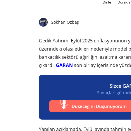
Dinle
Durakla
Gökhan Özbaş
Gedik Yatırım, Eylül 2025 enflasyonunun y
üzerindeki olası etkileri nedeniyle model 
bankacılık sektörü ağırlığını azaltma kara
çıkardı.
GARAN
son bir ay içerisinde yüzde
Sizce GA
Sonuçları görmek 
Düşeceğini Düşünüyorum
Yapılan açıklamada, Eylül ayında tahmin e