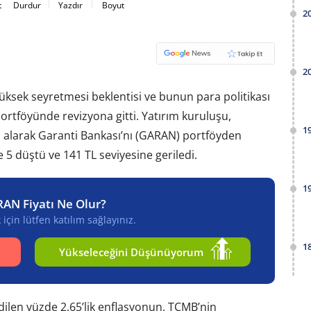
t
Durdur
Yazdır
Boyut
2
2
üksek seyretmesi beklentisi ve bunun para politikası
portföyünde revizyona gitti. Yatırım kuruluşu,
1
rı alarak Garanti Bankası’nı (GARAN) portföyden
 5 düştü ve 141 TL seviyesine geriledi.
1
RAN Fiyatı Ne Olur?
için lütfen katılım sağlayınız.
1
Yükseleceğini Düşünüyorum
dilen yüzde 2,65’lik enflasyonun, TCMB’nin