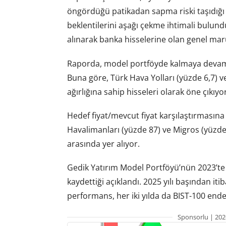
öngördüğü patikadan sapma riski taşıdığı 
beklentilerini aşağı çekme ihtimali bulun
alınarak banka hisselerine olan genel maruz
Raporda, model portföyde kalmaya devam ed
Buna göre, Türk Hava Yolları (yüzde 6,7) v
ağırlığına sahip hisseleri olarak öne çıkıyor
Hedef fiyat/mevcut fiyat karşılaştırmasına
Havalimanları (yüzde 87) ve Migros (yüzde 
arasında yer alıyor.
Gedik Yatırım Model Portföyü’nün 2023’te 
kaydettiği açıklandı. 2025 yılı başından iti
performans, her iki yılda da BIST-100 ende
Sponsorlu | 202