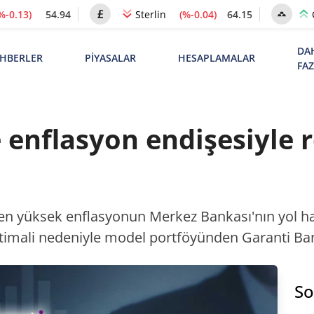
%-0.13)
54.94
(%-0.04)
64.15
Sterlin
DA
HBERLER
PİYASALAR
HESAPLAMALAR
FA
enflasyon endişesiyle 
nen yüksek enflasyonun Merkez Bankası'nın yol ha
ihtimali nedeniyle model portföyünden Garanti Ba
So