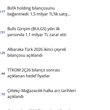
BofA holding bilançosunu
3:17
beğenmedi: 1,5 milyar TL’lik satış
yaptı
Bulls Girişim (BULGS) yılın ilk
2:51
yarısında 1,1 milyar TL zarar etti
Albaraka Türk 2026 ikinci çeyrek
2:25
bilançosu açıklandı
TTKOM 2Ç26 bilanço sonrası
1:44
açıklanan hedef fiyatlar
Çitlekçi Mağazacılık halka arz tarihleri
1:10
açıklandı