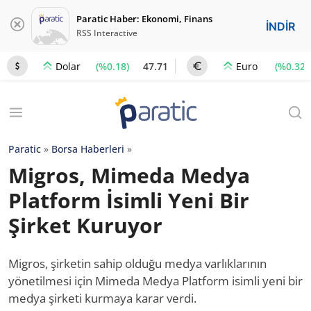
Paratic Haber: Ekonomi, Finans
İNDİR
RSS Interactive
(%0.18)
47.71
(%0.32)
Dolar
Euro
Paratic
»
Borsa Haberleri
»
Migros, Mimeda Medya
Platform İsimli Yeni Bir
Şirket Kuruyor
Migros, şirketin sahip olduğu medya varlıklarının
yönetilmesi için Mimeda Medya Platform isimli yeni bir
medya şirketi kurmaya karar verdi.