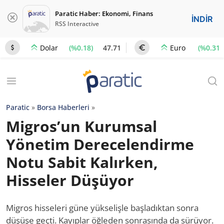
Paratic Haber: Ekonomi, Finans
İNDİR
RSS Interactive
(%0.18)
47.71
(%0.31)
Dolar
Euro
Paratic
»
Borsa Haberleri
»
Migros’un Kurumsal
Yönetim Derecelendirme
Notu Sabit Kalırken,
Hisseler Düşüyor
Migros hisseleri güne yükselişle başladıktan sonra
düşüşe geçti. Kayıplar öğleden sonrasında da sürüyor.