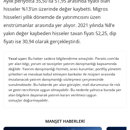
Aylık periyotta 35,50 ila 51,95 arasında fiyatlı olan
hisseler %13’ün üzerinde değer kaybetti. Migros
hisseleri yıllık dönemde de yatırımcısını üzen
enstrümanlar arasında yer alıyor. 2021 yılında %8’e
yakın değer kaybeden hisseler tavan fiyatı 52,25, dip
fiyatı ise 30,94 olarak gerçekleştirdi.
Yasal uyarı:
Bu haber sadece bilgilendirme amaçlıdır. Paratic.com’da
yer alan bilgi, yorum ve tavsiyeler yatırım danışmanlığı kapsamında
değildir. Yatırım danışmanlığı hizmeti, aracı kurumlar, portföy yönetim
şirketleri ve mevduat kabul etmeyen bankalar ile müşteri arasında
imzalanacak yatırım danışmanlığı sözleşmesi çerçevesinde
sunulmaktadır. Bu haberde yer alan görüşler, mali durumunuz ile risk
ve getiri tercihinize uygun olmayabilir. Bu nedenle yalnızca burada yer
alan bilgilere dayanarak yatırım kararı verilmesi uygun
sonuçlar doğurmayabilir.
MANŞET HABERLERI