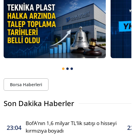
Borsa Haberleri
Son Dakika Haberler
BofA’nın 1,6 milyar TL’lik satışı o hisseyi
23:04
22
kırmızıya boyadı