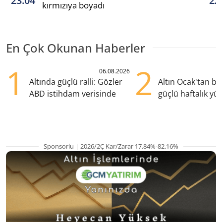
23:04
22
kırmızıya boyadı
En Çok Okunan Haberler
1
2
06.08.2026
Altında güçlü ralli: Gözler
Altın Ocak'tan b
ABD istihdam verisinde
güçlü haftalık yük
hazırlanıyor
Sponsorlu | 2026/2Ç Kar/Zarar 17.84%-82.16%