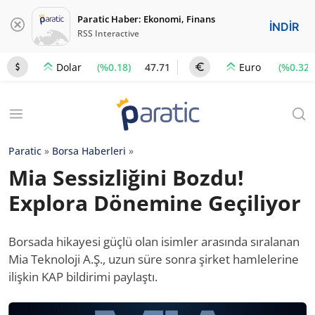
Paratic Haber: Ekonomi, Finans
İNDİR
RSS Interactive
(%0.18)
47.71
(%0.32)
Dolar
Euro
Paratic
»
Borsa Haberleri
»
Mia Sessizliğini Bozdu!
Explora Dönemine Geçiliyor
Borsada hikayesi güçlü olan isimler arasında sıralanan
Mia Teknoloji A.Ş., uzun süre sonra şirket hamlelerine
ilişkin KAP bildirimi paylaştı.