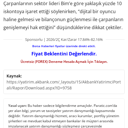
Çarpanlarının sektör lideri Bim’e göre yaklaşık yüzde 10
iskontoya işaret ettiği söylenirken, “dijital bir oyuncu
haline gelmesi ve bilançonun güçlenmesi ile çarpanların
genişlemeyi hak ettiğini” düşündüklerine dikkat çektiler.
Sponsorlu | 2026/2Ç Kar/Zarar 17.84%-82.16%
Borsa Haberleri fiyatlar üzerinde direkt etkili.
Fiyat Beklentini Değerlendir.
Ücretsiz (FOREX) Deneme Hesabı Açmak İçin Tıklayın.
Kaynak:
https://yatirim.akbank.com/_layouts/15/AkbankYatirimciPort
ali/Rapor/Download.aspx?ID=9758
Yasal uyarı:
Bu haber sadece bilgilendirme amaçlıdır. Paratic.com’da
yer alan bilgi, yorum ve tavsiyeler yatırım danışmanlığı kapsamında
değildir. Yatırım danışmanlığı hizmeti, aracı kurumlar, portföy yönetim
şirketleri ve mevduat kabul etmeyen bankalar ile müşteri arasında
imzalanacak yatırım danışmanlığı sözleşmesi çerçevesinde