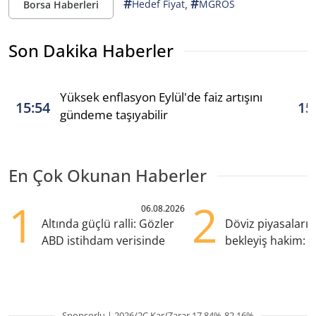
#
#
,
Hedef Fiyat
MGROS
Borsa Haberleri
Son Dakika Haberler
Yüksek enflasyon Eylül'de faiz artışını
15:54
15
gündeme taşıyabilir
En Çok Okunan Haberler
1
2
06.08.2026
Altında güçlü ralli: Gözler
Döviz piyasaları
ABD istihdam verisinde
bekleyiş hakim: Y
pozisyondan kaçı
Sponsorlu | 2026/2Ç Kar/Zarar 17.84%-82.16%