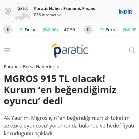
Paratic Haber: Ekonomi, Finans
İNDİR
RSS Interactive
(%0.06)
47.59
(%0.05)
Dolar
Euro
Paratic
»
Borsa Haberleri
»
MGROS 915 TL olacak!
Kurum ‘en beğendiğimiz
oyuncu’ dedi
Ak Yatırım, Migros için 'en beğendiğimiz hızlı tüketim
sektörü oyuncusu' yorumunda bulundu ve hedef fiyatı
koruduğunu açıkladı.