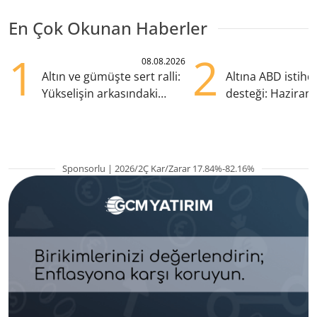
En Çok Okunan Haberler
1
2
08.08.2026
Altın ve gümüşte sert ralli:
Altına ABD istih
Yükselişin arkasındaki
desteği: Haziran
kritik etkenler
yana en yüksek s
Sponsorlu | 2026/2Ç Kar/Zarar 17.84%-82.16%