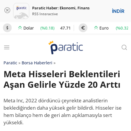
Paratic Haber: Ekonomi, Finans
İNDİR
RSS Interactive
(%0.18)
47.71
(%0.32)
Dolar
Euro
Paratic
»
Borsa Haberleri
»
Meta Hisseleri Beklentileri
Aşan Gelirle Yüzde 20 Arttı
Meta Inc, 2022 dördüncü çeyrekte analistlerin
beklediğinden daha yüksek gelir bildirdi. Hisseler ise
hem bilanço hem de geri alım açıklamasıyla sert
yükseldi.