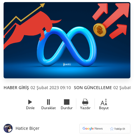
HABER GİRİŞ
02 Şubat 2023 09:10
SON GÜNCELLEME
02 Şubat 
Dinle
Duraklat
Durdur
Yazdır
Boyut
Hatice Biçer